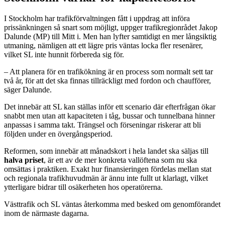
I Stockholm har trafikförvaltningen fått i uppdrag att införa
prissänkningen så snart som möjligt, uppger trafikregionrådet Jakop
Dalunde (MP) till Mitt i. Men han lyfter samtidigt en mer långsiktig
utmaning, nämligen att ett lägre pris väntas locka fler resenärer,
vilket SL inte hunnit förbereda sig för.
– Att planera för en trafikökning är en process som normalt sett tar
två år, för att det ska finnas tillräckligt med fordon och chaufförer,
säger Dalunde.
Det innebär att SL kan ställas inför ett scenario där efterfrågan ökar
snabbt men utan att kapaciteten i tåg, bussar och tunnelbana hinner
anpassas i samma takt. Trängsel och förseningar riskerar att bli
följden under en övergångsperiod.
Reformen, som innebär att månadskort i hela landet ska säljas till
halva priset
, är ett av de mer konkreta vallöftena som nu ska
omsättas i praktiken. Exakt hur finansieringen fördelas mellan stat
och regionala trafikhuvudmän är ännu inte fullt ut klarlagt, vilket
ytterligare bidrar till osäkerheten hos operatörerna.
Västtrafik och SL väntas återkomma med besked om genomförandet
inom de närmaste dagarna.