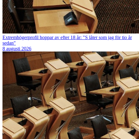
Extremhögerprofil hoppar av efter 18 år: "S låter som jag för tio år
sedan"
8 augusti 2026