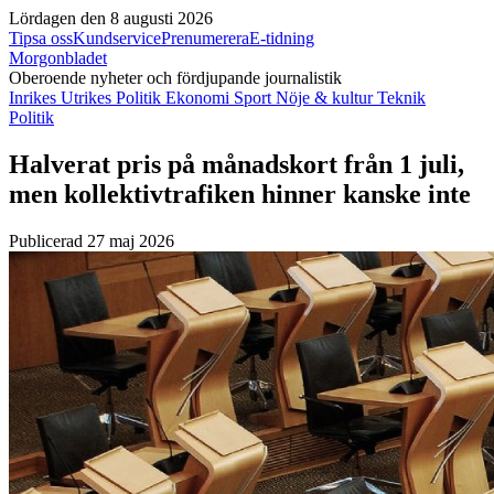
Lördagen den 8 augusti 2026
Tipsa oss
Kundservice
Prenumerera
E-tidning
Morgonbladet
Oberoende nyheter och fördjupande journalistik
Inrikes
Utrikes
Politik
Ekonomi
Sport
Nöje & kultur
Teknik
Politik
Halverat pris på månadskort från 1 juli,
men kollektivtrafiken hinner kanske inte
Publicerad 27 maj 2026