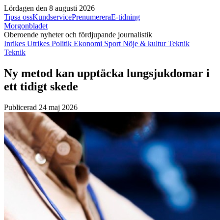
Lördagen den 8 augusti 2026
Tipsa oss
Kundservice
Prenumerera
E-tidning
Morgonbladet
Oberoende nyheter och fördjupande journalistik
Inrikes
Utrikes
Politik
Ekonomi
Sport
Nöje & kultur
Teknik
Teknik
Ny metod kan upptäcka lungsjukdomar i
ett tidigt skede
Publicerad 24 maj 2026