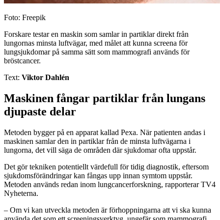
Foto: Freepik
Forskare testar en maskin som samlar in partiklar direkt från
lungornas minsta luftvägar, med målet att kunna screena för
lungsjukdomar på samma sätt som mammografi används för
bröstcancer.
Text:
Viktor Dahlén
Maskinen fångar partiklar från lungans
djupaste delar
Metoden bygger på en apparat kallad Pexa. När patienten andas i
maskinen samlar den in partiklar från de minsta luftvägarna i
lungorna, det vill säga de områden där sjukdomar ofta uppstår.
Det gör tekniken potentiellt värdefull för tidig diagnostik, eftersom
sjukdomsförändringar kan fångas upp innan symtom uppstår.
Metoden används redan inom lungcancerforskning, rapporterar TV4
Nyheterna.
– Om vi kan utveckla metoden är förhoppningarna att vi ska kunna
använda det som ett screeningsverktyg, ungefär som mammografi,