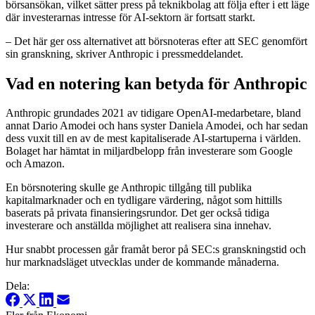
börsansökan, vilket sätter press på teknikbolag att följa efter i ett läge
där investerarnas intresse för AI-sektorn är fortsatt starkt.
– Det här ger oss alternativet att börsnoteras efter att SEC genomfört
sin granskning, skriver Anthropic i pressmeddelandet.
Vad en notering kan betyda för Anthropic
Anthropic grundades 2021 av tidigare OpenAI-medarbetare, bland
annat Dario Amodei och hans syster Daniela Amodei, och har sedan
dess vuxit till en av de mest kapitaliserade AI-startuperna i världen.
Bolaget har hämtat in miljardbelopp från investerare som Google
och Amazon.
En börsnotering skulle ge Anthropic tillgång till publika
kapitalmarknader och en tydligare värdering, något som hittills
baserats på privata finansieringsrundor. Det ger också tidiga
investerare och anställda möjlighet att realisera sina innehav.
Hur snabbt processen går framåt beror på SEC:s granskningstid och
hur marknadsläget utvecklas under de kommande månaderna.
Dela: