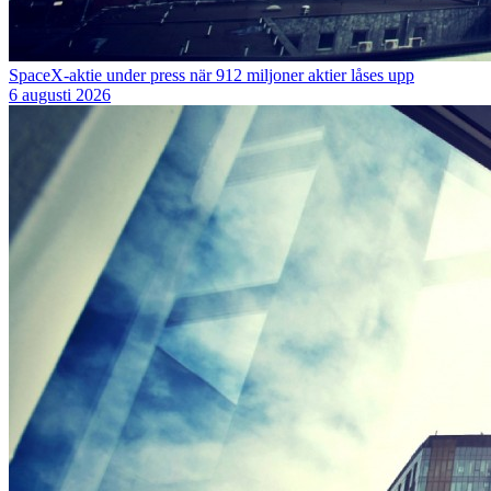
SpaceX-aktie under press när 912 miljoner aktier låses upp
6 augusti 2026