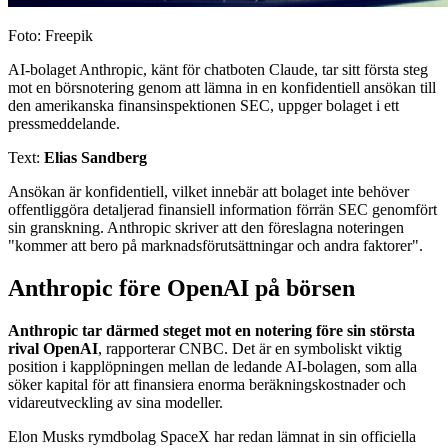
Foto: Freepik
AI-bolaget Anthropic, känt för chatboten Claude, tar sitt första steg
mot en börsnotering genom att lämna in en konfidentiell ansökan till
den amerikanska finansinspektionen SEC, uppger bolaget i ett
pressmeddelande.
Text:
Elias Sandberg
Ansökan är konfidentiell, vilket innebär att bolaget inte behöver
offentliggöra detaljerad finansiell information förrän SEC genomfört
sin granskning. Anthropic skriver att den föreslagna noteringen
"kommer att bero på marknadsförutsättningar och andra faktorer".
Anthropic före OpenAI på börsen
Anthropic tar därmed steget mot en notering före sin största
rival OpenAI
, rapporterar CNBC. Det är en symboliskt viktig
position i kapplöpningen mellan de ledande AI-bolagen, som alla
söker kapital för att finansiera enorma beräkningskostnader och
vidareutveckling av sina modeller.
Elon Musks rymdbolag SpaceX har redan lämnat in sin officiella