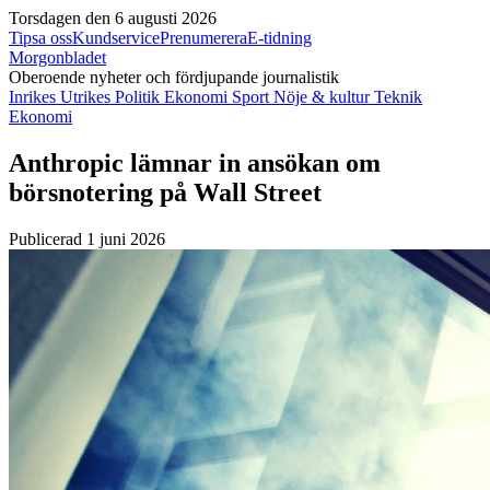
Torsdagen den 6 augusti 2026
Tipsa oss
Kundservice
Prenumerera
E-tidning
Morgonbladet
Oberoende nyheter och fördjupande journalistik
Inrikes
Utrikes
Politik
Ekonomi
Sport
Nöje & kultur
Teknik
Ekonomi
Anthropic lämnar in ansökan om
börsnotering på Wall Street
Publicerad 1 juni 2026