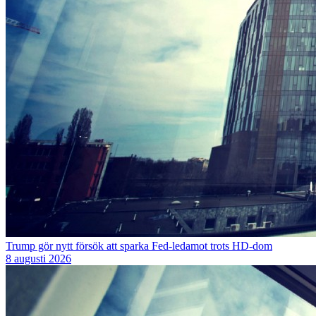
Trump gör nytt försök att sparka Fed-ledamot trots HD-dom
8 augusti 2026