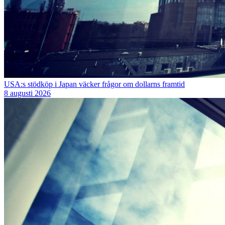
USA:s stödköp i Japan väcker frågor om dollarns framtid
8 augusti 2026