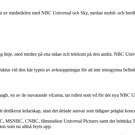
r av mediedelen med NBC Universal och Sky, medan mobil- och bredban
ig linje, med medier på ena sidan och telekom på den andra. NBC Univer
struktur vid den här typen av avknoppningar för att inte missgynna befintl
h, en av de nuvarande vd:arna, tar rollen som vd för det nya NBC Univ
sitt dedikerat ledarskap, utan det delade ansvar som tidigare präglat konc
C, MSNBC, CNBC, filmstudion Universal Pictures samt det brittiska TV
on som nu alltså bryts upp.