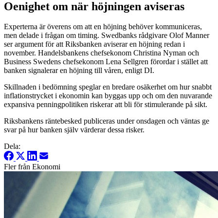
Oenighet om när höjningen aviseras
Experterna är överens om att en höjning behöver kommuniceras,
men delade i frågan om timing. Swedbanks rådgivare Olof Manner
ser argument för att Riksbanken aviserar en höjning redan i
november. Handelsbankens chefsekonom Christina Nyman och
Business Swedens chefsekonom Lena Sellgren förordar i stället att
banken signalerar en höjning till våren, enligt DI.
Skillnaden i bedömning speglar en bredare osäkerhet om hur snabbt
inflationstrycket i ekonomin kan byggas upp och om den nuvarande
expansiva penningpolitiken riskerar att bli för stimulerande på sikt.
Riksbankens räntebesked publiceras under onsdagen och väntas ge
svar på hur banken själv värderar dessa risker.
Dela:
Fler från Ekonomi