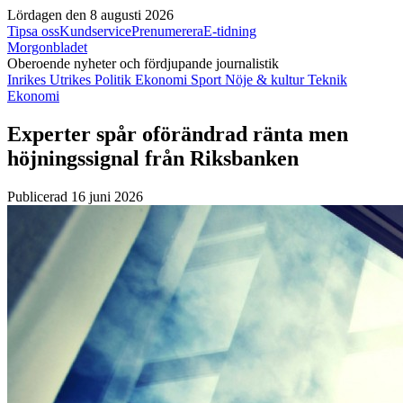
Lördagen den 8 augusti 2026
Tipsa oss
Kundservice
Prenumerera
E-tidning
Morgonbladet
Oberoende nyheter och fördjupande journalistik
Inrikes
Utrikes
Politik
Ekonomi
Sport
Nöje & kultur
Teknik
Ekonomi
Experter spår oförändrad ränta men
höjningssignal från Riksbanken
Publicerad 16 juni 2026