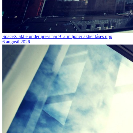
SpaceX-aktie under press när 912 miljoner aktier låses upp
6 augusti 2026