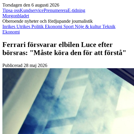
Torsdagen den 6 augusti 2026
Tipsa oss
Kundservice
Prenumerera
E-tidning
Morgonbladet
Oberoende nyheter och fördjupande journalistik
Inrikes
Utrikes
Politik
Ekonomi
Sport
Nöje & kultur
Teknik
Ekonomi
Ferrari försvarar elbilen Luce efter
börsras: "Måste köra den för att förstå"
Publicerad 28 maj 2026