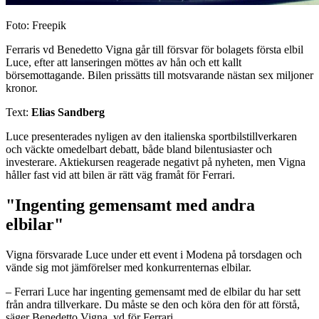
Foto: Freepik
Ferraris vd Benedetto Vigna går till försvar för bolagets första elbil
Luce, efter att lanseringen möttes av hån och ett kallt
börsemottagande. Bilen prissätts till motsvarande nästan sex miljoner
kronor.
Text:
Elias Sandberg
Luce presenterades nyligen av den italienska sportbilstillverkaren
och väckte omedelbart debatt, både bland bilentusiaster och
investerare. Aktiekursen reagerade negativt på nyheten, men Vigna
håller fast vid att bilen är rätt väg framåt för Ferrari.
"Ingenting gemensamt med andra
elbilar"
Vigna försvarade Luce under ett event i Modena på torsdagen och
vände sig mot jämförelser med konkurrenternas elbilar.
– Ferrari Luce har ingenting gemensamt med de elbilar du har sett
från andra tillverkare. Du måste se den och köra den för att förstå,
säger Benedetto Vigna, vd för Ferrari.