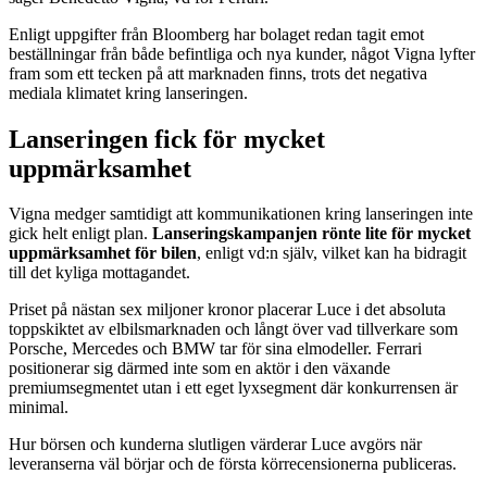
Enligt uppgifter från Bloomberg har bolaget redan tagit emot
beställningar från både befintliga och nya kunder, något Vigna lyfter
fram som ett tecken på att marknaden finns, trots det negativa
mediala klimatet kring lanseringen.
Lanseringen fick för mycket
uppmärksamhet
Vigna medger samtidigt att kommunikationen kring lanseringen inte
gick helt enligt plan.
Lanseringskampanjen rönte lite för mycket
uppmärksamhet för bilen
, enligt vd:n själv, vilket kan ha bidragit
till det kyliga mottagandet.
Priset på nästan sex miljoner kronor placerar Luce i det absoluta
toppskiktet av elbilsmarknaden och långt över vad tillverkare som
Porsche, Mercedes och BMW tar för sina elmodeller. Ferrari
positionerar sig därmed inte som en aktör i den växande
premiumsegmentet utan i ett eget lyxsegment där konkurrensen är
minimal.
Hur börsen och kunderna slutligen värderar Luce avgörs när
leveranserna väl börjar och de första körrecensionerna publiceras.