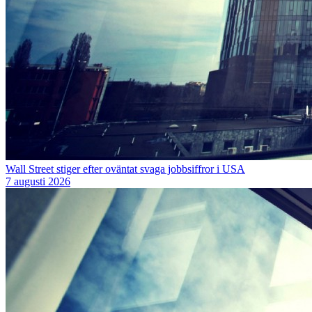
Wall Street stiger efter oväntat svaga jobbsiffror i USA
7 augusti 2026