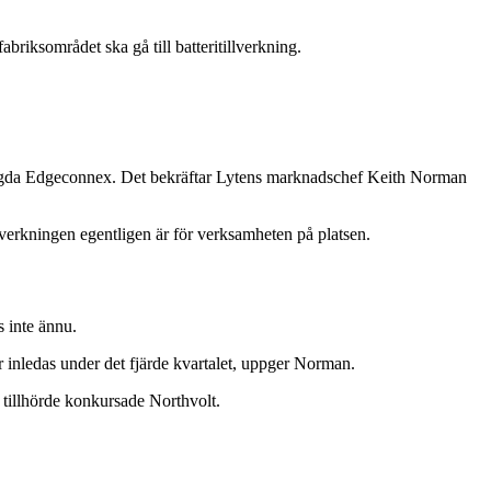
briksområdet ska gå till batteritillverkning.
T-ägda Edgeconnex. Det bekräftar Lytens marknadschef Keith Norman
lverkningen egentligen är för verksamheten på platsen.
s inte ännu.
r inledas under det fjärde kvartalet, uppger Norman.
e tillhörde konkursade Northvolt.