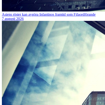
Asiens röster kan avgöra Infantinos framtid som Fifaordförande
7 augusti 2026