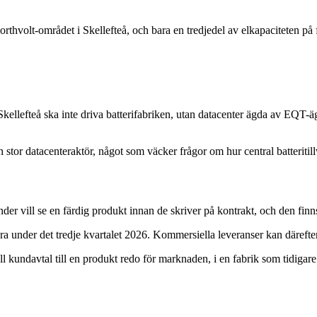
rthvolt-området i Skellefteå, och bara en tredjedel av elkapaciteten på fa
Skellefteå ska inte driva batterifabriken, utan datacenter ägda av EQ
stor datacenteraktör, något som väcker frågor om hur central batteritil
der vill se en färdig produkt innan de skriver på kontrakt, och den finn
ara under det tredje kvartalet 2026. Kommersiella leveranser kan därefte
oll kundavtal till en produkt redo för marknaden, i en fabrik som tidigar