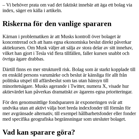
– Vi behöver prata om vad det faktiskt innebär att äga ett bolag via
index, säger en källa i artikeln.
Riskerna för den vanlige spararen
Kärnan i problematiken är att Musks kontroll över bolaget är
koncentrerad och att hans egna ekonomiska beslut direkt påverkar
aktiekursen. Om Musk väljer att sälja av stora delar av sitt innehav,
vilket han gjort i Tesla vid flera tillfällen, faller kursen snabbt och
övriga ägare drabbas.
Därtill finns en mer strukturell risk. Bolag som är starkt kopplade till
en enskild persons varumärke och beslut är känsliga för allt från
politiska utspel till affärsbeslut som tas utan hänsyn till
minoritetsägare. Musks agerande i Twitter, numera X, visade hur
aktievärdet kan påverkas dramatiskt av ägarens egna prioriteringar.
För den genomsnittlige fondspararen är exponeringen svår att
undvika utan att aktivt välja bort breda indexfonder till förmån för
mer avgränsade alternativ, till exempel hållbarhetsfonder eller fonder
med specifika geografiska begränsningar som utesluter bolaget.
Vad kan sparare göra?