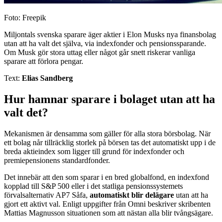
Foto: Freepik
Miljontals svenska sparare äger aktier i Elon Musks nya finansbolag
utan att ha valt det själva, via indexfonder och pensionssparande.
Om Musk gör stora uttag eller något går snett riskerar vanliga
sparare att förlora pengar.
Text:
Elias Sandberg
Hur hamnar sparare i bolaget utan att ha
valt det?
Mekanismen är densamma som gäller för alla stora börsbolag. När
ett bolag når tillräcklig storlek på börsen tas det automatiskt upp i de
breda aktieindex som ligger till grund för indexfonder och
premiepensionens standardfonder.
Det innebär att den som sparar i en bred globalfond, en indexfond
kopplad till S&P 500 eller i det statliga pensionssystemets
förvalsalternativ AP7 Såfa,
automatiskt blir delägare
utan att ha
gjort ett aktivt val. Enligt uppgifter från Omni beskriver skribenten
Mattias Magnusson situationen som att nästan alla blir tvångsägare.