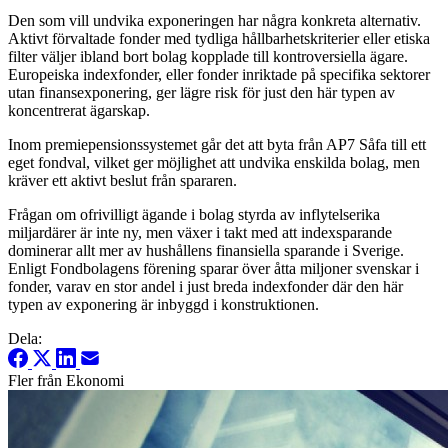
Den som vill undvika exponeringen har några konkreta alternativ.
Aktivt förvaltade fonder med tydliga hållbarhetskriterier eller etiska
filter väljer ibland bort bolag kopplade till kontroversiella ägare.
Europeiska indexfonder, eller fonder inriktade på specifika sektorer
utan finansexponering, ger lägre risk för just den här typen av
koncentrerat ägarskap.
Inom premiepensionssystemet går det att byta från AP7 Såfa till ett
eget fondval, vilket ger möjlighet att undvika enskilda bolag, men
kräver ett aktivt beslut från spararen.
Frågan om ofrivilligt ägande i bolag styrda av inflytelserika
miljardärer är inte ny, men växer i takt med att indexsparande
dominerar allt mer av hushållens finansiella sparande i Sverige.
Enligt Fondbolagens förening sparar över åtta miljoner svenskar i
fonder, varav en stor andel i just breda indexfonder där den här
typen av exponering är inbyggd i konstruktionen.
Dela:
Fler från Ekonomi