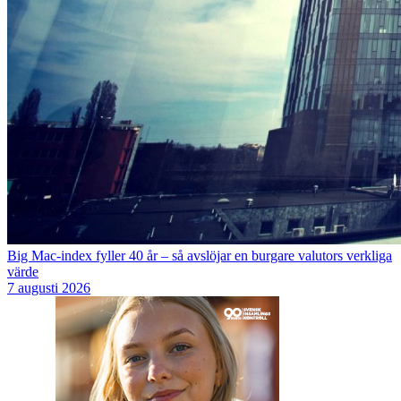
Big Mac-index fyller 40 år – så avslöjar en burgare valutors verkliga
värde
7 augusti 2026