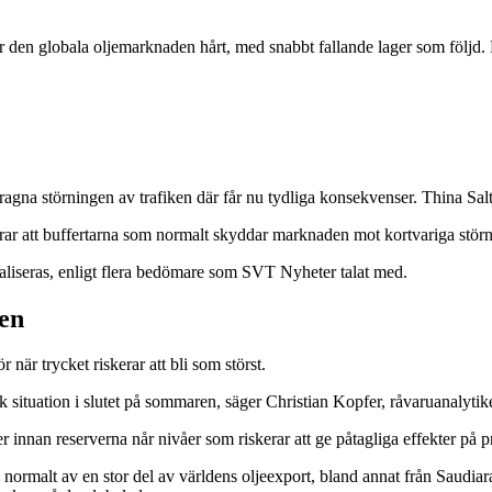
en globala oljemarknaden hårt, med snabbt fallande lager som följd. Fle
agna störningen av trafiken där får nu tydliga konsekvenser. Thina Saltv
lerar att buffertarna som normalt skyddar marknaden mot kortvariga störni
rmaliseras, enligt flera bedömare som SVT Nyheter talat med.
ren
 när trycket riskerar att bli som störst.
k situation i slutet på sommaren, säger Christian Kopfer, råvaruanalytike
innan reserverna når nivåer som riskerar att ge påtagliga effekter på pri
normalt av en stor del av världens oljeexport, bland annat från Saudia