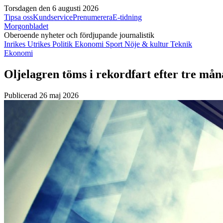
Torsdagen den 6 augusti 2026
Tipsa oss
Kundservice
Prenumerera
E-tidning
Morgonbladet
Oberoende nyheter och fördjupande journalistik
Inrikes
Utrikes
Politik
Ekonomi
Sport
Nöje & kultur
Teknik
Ekonomi
Oljelagren töms i rekordfart efter tre må
Publicerad 26 maj 2026