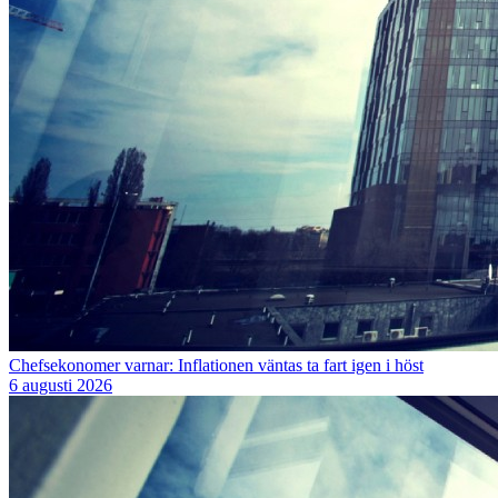
Chefsekonomer varnar: Inflationen väntas ta fart igen i höst
6 augusti 2026