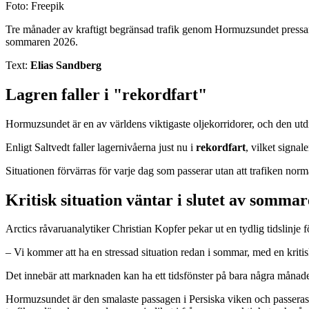
Foto: Freepik
Tre månader av kraftigt begränsad trafik genom Hormuzsundet pressar d
sommaren 2026.
Text:
Elias Sandberg
Lagren faller i "rekordfart"
Hormuzsundet är en av världens viktigaste oljekorridorer, och den utdr
Enligt Saltvedt faller lagernivåerna just nu i
rekordfart
, vilket signa
Situationen förvärras för varje dag som passerar utan att trafiken no
Kritisk situation väntar i slutet av somma
Arctics råvaruanalytiker Christian Kopfer pekar ut en tydlig tidslinje för
– Vi kommer att ha en stressad situation redan i sommar, med en kritis
Det innebär att marknaden kan ha ett tidsfönster på bara några månader 
Hormuzsundet är den smalaste passagen i Persiska viken och passeras 