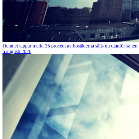
Hemnet tappar mark, 35 procent av bostäderna säljs nu utanför sajten
6 augusti 2026