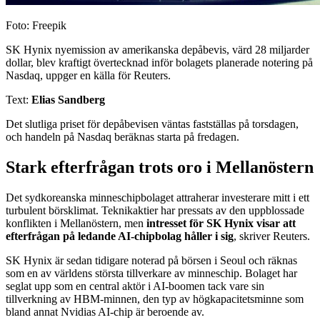
Foto: Freepik
SK Hynix nyemission av amerikanska depåbevis, värd 28 miljarder
dollar, blev kraftigt övertecknad inför bolagets planerade notering på
Nasdaq, uppger en källa för Reuters.
Text:
Elias Sandberg
Det slutliga priset för depåbevisen väntas fastställas på torsdagen,
och handeln på Nasdaq beräknas starta på fredagen.
Stark efterfrågan trots oro i Mellanöstern
Det sydkoreanska minneschipbolaget attraherar investerare mitt i ett
turbulent börsklimat. Teknikaktier har pressats av den uppblossade
konflikten i Mellanöstern, men
intresset för SK Hynix visar att
efterfrågan på ledande AI-chipbolag håller i sig
, skriver Reuters.
SK Hynix är sedan tidigare noterad på börsen i Seoul och räknas
som en av världens största tillverkare av minneschip. Bolaget har
seglat upp som en central aktör i AI-boomen tack vare sin
tillverkning av HBM-minnen, den typ av högkapacitetsminne som
bland annat Nvidias AI-chip är beroende av.