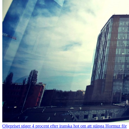
Oljepriset stiger 4 procent efter iranska hot om att stänga Hormuz för