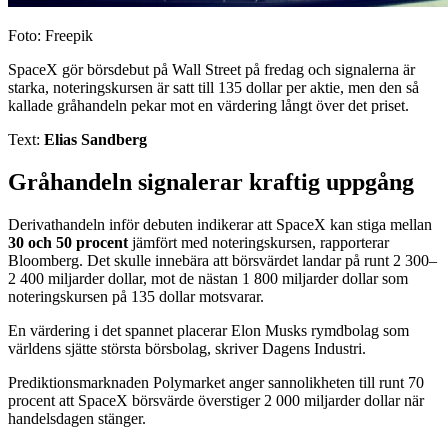
Foto: Freepik
SpaceX gör börsdebut på Wall Street på fredag och signalerna är
starka, noteringskursen är satt till 135 dollar per aktie, men den så
kallade gråhandeln pekar mot en värdering långt över det priset.
Text:
Elias Sandberg
Gråhandeln signalerar kraftig uppgång
Derivathandeln inför debuten indikerar att SpaceX kan stiga mellan
30 och 50 procent
jämfört med noteringskursen, rapporterar
Bloomberg. Det skulle innebära att börsvärdet landar på runt 2 300–
2 400 miljarder dollar, mot de nästan 1 800 miljarder dollar som
noteringskursen på 135 dollar motsvarar.
En värdering i det spannet placerar Elon Musks rymdbolag som
världens sjätte största börsbolag, skriver Dagens Industri.
Prediktionsmarknaden Polymarket anger sannolikheten till runt 70
procent att SpaceX börsvärde överstiger 2 000 miljarder dollar när
handelsdagen stänger.