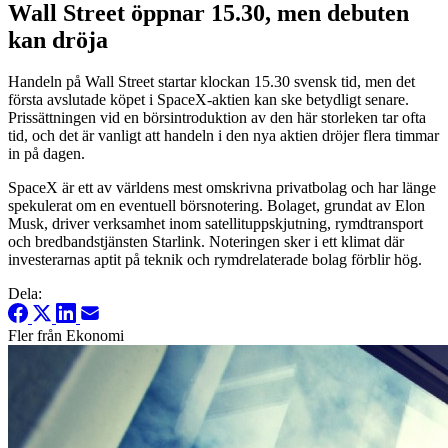
Wall Street öppnar 15.30, men debuten
kan dröja
Handeln på Wall Street startar klockan 15.30 svensk tid, men det
första avslutade köpet i SpaceX-aktien kan ske betydligt senare.
Prissättningen vid en börsintroduktion av den här storleken tar ofta
tid, och det är vanligt att handeln i den nya aktien dröjer flera timmar
in på dagen.
SpaceX är ett av världens mest omskrivna privatbolag och har länge
spekulerat om en eventuell börsnotering. Bolaget, grundat av Elon
Musk, driver verksamhet inom satellituppskjutning, rymdtransport
och bredbandstjänsten Starlink. Noteringen sker i ett klimat där
investerarnas aptit på teknik och rymdrelaterade bolag förblir hög.
Dela:
Fler från Ekonomi