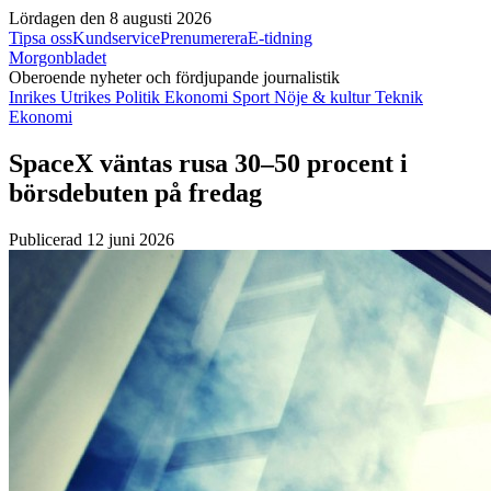
Lördagen den 8 augusti 2026
Tipsa oss
Kundservice
Prenumerera
E-tidning
Morgonbladet
Oberoende nyheter och fördjupande journalistik
Inrikes
Utrikes
Politik
Ekonomi
Sport
Nöje & kultur
Teknik
Ekonomi
SpaceX väntas rusa 30–50 procent i
börsdebuten på fredag
Publicerad 12 juni 2026