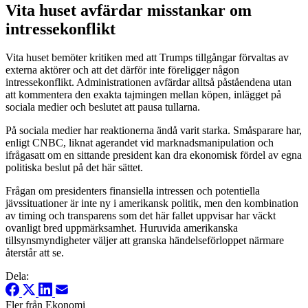
Vita huset avfärdar misstankar om
intressekonflikt
Vita huset bemöter kritiken med att Trumps tillgångar förvaltas av
externa aktörer och att det därför inte föreligger någon
intressekonflikt. Administrationen avfärdar alltså påståendena utan
att kommentera den exakta tajmingen mellan köpen, inlägget på
sociala medier och beslutet att pausa tullarna.
På sociala medier har reaktionerna ändå varit starka. Småsparare har,
enligt CNBC, liknat agerandet vid marknadsmanipulation och
ifrågasatt om en sittande president kan dra ekonomisk fördel av egna
politiska beslut på det här sättet.
Frågan om presidenters finansiella intressen och potentiella
jävssituationer är inte ny i amerikansk politik, men den kombination
av timing och transparens som det här fallet uppvisar har väckt
ovanligt bred uppmärksamhet. Huruvida amerikanska
tillsynsmyndigheter väljer att granska händelseförloppet närmare
återstår att se.
Dela:
Fler från Ekonomi