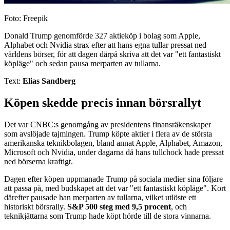
Foto: Freepik
Donald Trump genomförde 327 aktieköp i bolag som Apple,
Alphabet och Nvidia strax efter att hans egna tullar pressat ned
världens börser, för att dagen därpå skriva att det var "ett fantastiskt
köpläge" och sedan pausa merparten av tullarna.
Text:
Elias Sandberg
Köpen skedde precis innan börsrallyt
Det var CNBC:s genomgång av presidentens finansräkenskaper
som avslöjade tajmingen. Trump köpte aktier i flera av de största
amerikanska teknikbolagen, bland annat Apple, Alphabet, Amazon,
Microsoft och Nvidia, under dagarna då hans tullchock hade pressat
ned börserna kraftigt.
Dagen efter köpen uppmanade Trump på sociala medier sina följare
att passa på, med budskapet att det var "ett fantastiskt köpläge". Kort
därefter pausade han merparten av tullarna, vilket utlöste ett
historiskt börsrally.
S&P 500 steg med 9,5 procent
, och
teknikjättarna som Trump hade köpt hörde till de stora vinnarna.