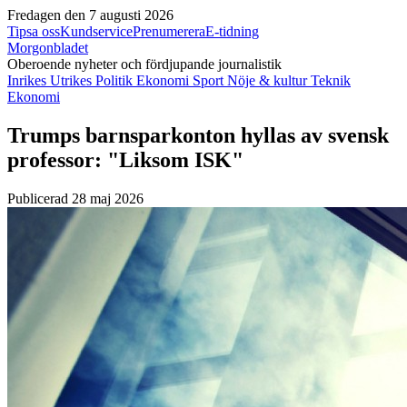
Fredagen den 7 augusti 2026
Tipsa oss
Kundservice
Prenumerera
E-tidning
Morgonbladet
Oberoende nyheter och fördjupande journalistik
Inrikes
Utrikes
Politik
Ekonomi
Sport
Nöje & kultur
Teknik
Ekonomi
Trumps barnsparkonton hyllas av svensk
professor: "Liksom ISK"
Publicerad 28 maj 2026