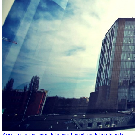
Asiens röster kan avgöra Infantinos framtid som Fifaordförande