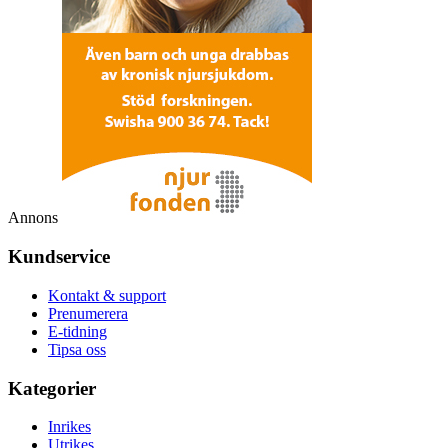
Annons
Kundservice
Kontakt & support
Prenumerera
E-tidning
Tipsa oss
Kategorier
Inrikes
Utrikes