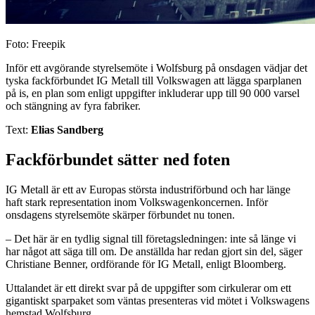
Foto: Freepik
Inför ett avgörande styrelsemöte i Wolfsburg på onsdagen vädjar det
tyska fackförbundet IG Metall till Volkswagen att lägga sparplanen
på is, en plan som enligt uppgifter inkluderar upp till 90 000 varsel
och stängning av fyra fabriker.
Text:
Elias Sandberg
Fackförbundet sätter ned foten
IG Metall är ett av Europas största industriförbund och har länge
haft stark representation inom Volkswagenkoncernen. Inför
onsdagens styrelsemöte skärper förbundet nu tonen.
– Det här är en tydlig signal till företagsledningen: inte så länge vi
har något att säga till om. De anställda har redan gjort sin del, säger
Christiane Benner, ordförande för IG Metall, enligt Bloomberg.
Uttalandet är ett direkt svar på de uppgifter som cirkulerar om ett
gigantiskt sparpaket som väntas presenteras vid mötet i Volkswagens
hemstad Wolfsburg.