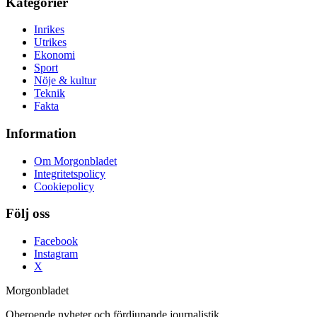
Kategorier
Inrikes
Utrikes
Ekonomi
Sport
Nöje & kultur
Teknik
Fakta
Information
Om Morgonbladet
Integritetspolicy
Cookiepolicy
Följ oss
Facebook
Instagram
X
Morgonbladet
Oberoende nyheter och fördjupande journalistik