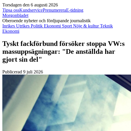
Torsdagen den 6 augusti 2026
Tipsa oss
Kundservice
Prenumerera
E-tidning
Morgonbladet
Oberoende nyheter och fördjupande journalistik
Inrikes
Utrikes
Politik
Ekonomi
Sport
Nöje & kultur
Teknik
Ekonomi
Tyskt fackförbund försöker stoppa VW:s
massuppsägningar: "De anställda har
gjort sin del"
Publicerad 9 juli 2026