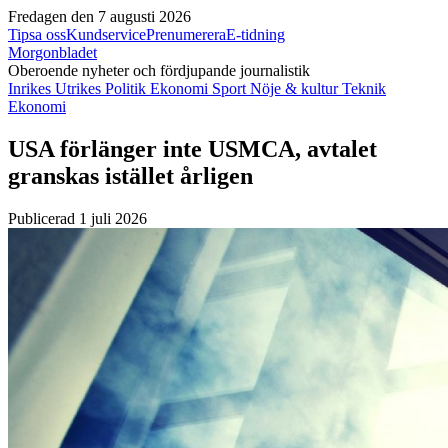
Fredagen den 7 augusti 2026
Tipsa oss
Kundservice
Prenumerera
E-tidning
Morgonbladet
Oberoende nyheter och fördjupande journalistik
Inrikes
Utrikes
Politik
Ekonomi
Sport
Nöje & kultur
Teknik
Ekonomi
USA förlänger inte USMCA, avtalet
granskas istället årligen
Publicerad 1 juli 2026