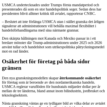
USMCA undertecknades under Trumps första mandatperiod och
presenterades då som en stor handelspolitisk seger. Sedan dess har
presidenten blivit alltmer kritisk till avtalet, rapporterar CNBC.
– Beslutet att inte förlänga USMCA utan i stället granska det årligen
signalerar att administrationen vill behålla maximal flexibilitet i
handelsförhandlingarna med sina närmaste grannar.
Den skärpta hållningen mot Kanada och Mexiko passar in i ett
bredare mönster där Trump-administrationen under 2025 och 2026
använt tullar och handelshot som utrikespolitiska påtryckningsmedel
mot en rad länder.
Osäkerhet för företag på båda sidor
gränsen
Den nya granskningsmodellen skapar
återkommande osäkerhet
för företag som är beroende av den nordamerikanska handeln.
USMCA reglerar varuflöden för hundratals miljarder dollar per år
mellan de tre länderna, bland annat inom bilindustrin, jordbruket och
teknologisektorn.
Nästa granskning väntas ge en tydligare bild av vilka delar av avtalet