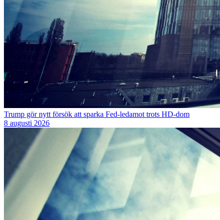
Trump gör nytt försök att sparka Fed-ledamot trots HD-dom
8 augusti 2026