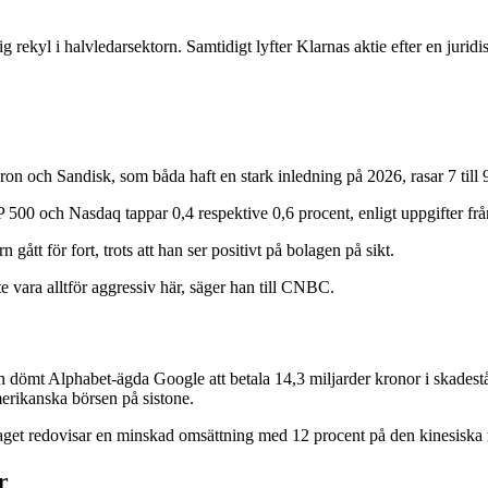
rekyl i halvledarsektorn. Samtidigt lyfter Klarnas aktie efter en jurid
on och Sandisk, som båda haft en stark inledning på 2026, rasar 7 till 
 500 och Nasdaq tappar 0,4 respektive 0,6 procent, enligt uppgifter f
ått för fort, trots att han ser positivt på bolagen på sikt.
te vara alltför aggressiv här, säger han till CNBC.
 dömt Alphabet-ägda Google att betala 14,3 miljarder kronor i skadestån
erikanska börsen på sistone.
 bolaget redovisar en minskad omsättning med 12 procent på den kinesisk
r