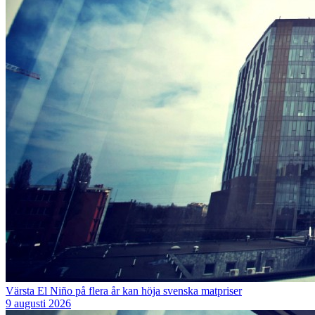
Värsta El Niño på flera år kan höja svenska matpriser
9 augusti 2026