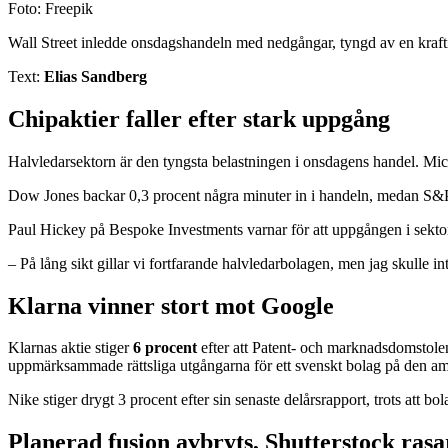
Foto: Freepik
Wall Street inledde onsdagshandeln med nedgångar, tyngd av en kraftig 
Text:
Elias Sandberg
Chipaktier faller efter stark uppgång
Halvledarsektorn är den tyngsta belastningen i onsdagens handel. Micr
Dow Jones backar 0,3 procent några minuter in i handeln, medan S&P
Paul Hickey på Bespoke Investments varnar för att uppgången i sektorn g
– På lång sikt gillar vi fortfarande halvledarbolagen, men jag skulle in
Klarna vinner stort mot Google
Klarnas aktie stiger
6 procent
efter att Patent- och marknadsdomstolen
uppmärksammade rättsliga utgångarna för ett svenskt bolag på den am
Nike stiger drygt 3 procent efter sin senaste delårsrapport, trots att
Planerad fusion avbryts, Shutterstock rasa