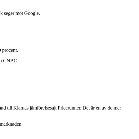
isk seger mot Google.
9 procent.
rån CNBC.
d till Klarnas jämförelsesajt Pricerunner. Det är en av de mer
a marknaden.