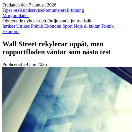
Fredagen den 7 augusti 2026
Tipsa oss
Kundservice
Prenumerera
E-tidning
Morgonbladet
Oberoende nyheter och fördjupande journalistik
Inrikes
Utrikes
Politik
Ekonomi
Sport
Nöje & kultur
Teknik
Ekonomi
Wall Street rekylerar uppåt, men
rapportfloden väntar som nästa test
Publicerad 29 juni 2026