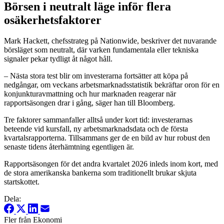
Börsen i neutralt läge inför flera
osäkerhetsfaktorer
Mark Hackett, chefsstrateg på Nationwide, beskriver det nuvarande
börsläget som neutralt, där varken fundamentala eller tekniska
signaler pekar tydligt åt något håll.
– Nästa stora test blir om investerarna fortsätter att köpa på
nedgångar, om veckans arbetsmarknadsstatistik bekräftar oron för en
konjunkturavmattning och hur marknaden reagerar när
rapportsäsongen drar i gång, säger han till Bloomberg.
Tre faktorer sammanfaller alltså under kort tid: investerarnas
beteende vid kursfall, ny arbetsmarknadsdata och de första
kvartalsrapporterna. Tillsammans ger de en bild av hur robust den
senaste tidens återhämtning egentligen är.
Rapportsäsongen för det andra kvartalet 2026 inleds inom kort, med
de stora amerikanska bankerna som traditionellt brukar skjuta
startskottet.
Dela:
Fler från Ekonomi