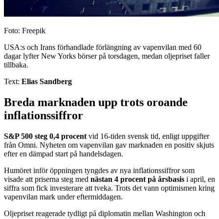
Foto: Freepik
USA:s och Irans förhandlade förlängning av vapenvilan med 60
dagar lyfter New Yorks börser på torsdagen, medan oljepriset faller
tillbaka.
Text:
Elias Sandberg
Breda marknaden upp trots oroande
inflationssiffror
S&P 500 steg 0,4 procent
vid 16-tiden svensk tid, enligt uppgifter
från Omni. Nyheten om vapenvilan gav marknaden en positiv skjuts
efter en dämpad start på handelsdagen.
Humöret inför öppningen tyngdes av nya inflationssiffror som
visade att priserna steg med
nästan 4 procent på årsbasis
i april, en
siffra som fick investerare att tveka. Trots det vann optimismen kring
vapenvilan mark under eftermiddagen.
Oljepriset reagerade tydligt på diplomatin mellan Washington och