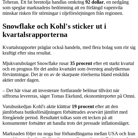
Teheran. Ett fat brentolja handlas omkring
92 dollar
, en nedgång
som speglar marknadens bedömning att en förlängd vapenvila
minskar risken för störningar i oljeförsörjningen från regionen.
Snowflake och Kohl's sticker ut i
kvartalsrapporterna
Kvartalsrapporter präglar också handeln, med flera bolag som rör sig
kraftigt efter sina resultat.
Mjukvarubolaget Snowflake rusar
35 procent
efter ett starkt kvartal
och en prognos för det andra kvartalet som översteg analytikernas
förväntningar. Det är en av de skarpaste rörelserna bland enskilda
aktier under dagen.
– Det här visar att investerare fortfarande belönar tillväxt när
siffrorna levereras, säger Tomas Ekelund, ekonomireporter på Omni.
Varuhuskedjan Kohl's aktie klättrar
19 procent
efter att den
jämförbara butiksförsäljningen förbättrades avsevärt jämfört med
föregående period. Resultatet tolkas som ett tecken på att
konsumenter fortsätter att handla trots det pressade inflationsläget.
Marknaden följer nu noga hur förhandlingarna mellan USA och Iran