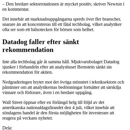
– Den bredare sektorrotationen är mycket positiv, skriver Newton i
en kommentar.
Det innebär att marknadsuppgångarna spreds över fler branscher,
snarare än att koncentreras till ett fåtal techbolag, vilket analytiker
ofta ser som ett hälsotecken för börsen som helhet.
Datadog faller efter sänkt
rekommendation
Inte alla techbolag går åt samma håll. Mjukvarubolaget Datadog
sjunker i förhandeln efter att analyshuset Bernstein sänkt sin
rekommendation för aktien.
Nedgraderingen bryter mot det övriga mönstret i tekniksektorn och
påminner om att analytikernas bedömningar fortsätter att särskilja
vinnare och förlorare, även i en bredare uppgång.
Wall Street öppnar efter en förlängd helg till följd av det
amerikanska nationaldagsfirandet den 4 juli, vilket innebär att
söndagens handel är den första möjligheten för investerare att
reagera på veckans nyheter.
Dela: