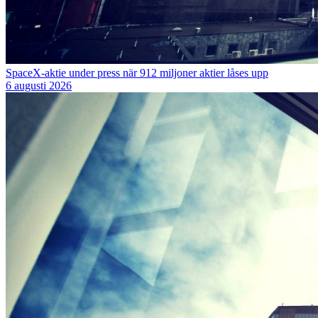
SpaceX-aktie under press när 912 miljoner aktier låses upp
6 augusti 2026