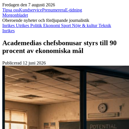
Fredagen den 7 augusti 2026
Tipsa oss
Kundservice
Prenumerera
E-tidning
Morgonbladet
Oberoende nyheter och fördjupande journalistik
Inrikes
Utrikes
Politik
Ekonomi
Sport
Nöje & kultur
Teknik
Inrikes
Academedias chefsbonusar styrs till 90
procent av ekonomiska mål
Publicerad 12 juni 2026