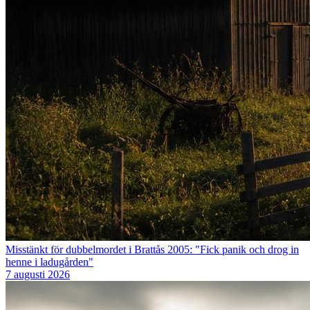
Misstänkt för dubbelmordet i Brattås 2005: "Fick panik och drog in
henne i ladugården"
7 augusti 2026