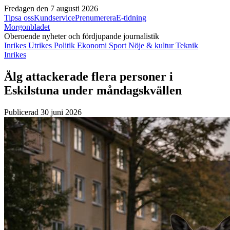
Fredagen den 7 augusti 2026
Tipsa oss
Kundservice
Prenumerera
E-tidning
Morgonbladet
Oberoende nyheter och fördjupande journalistik
Inrikes
Utrikes
Politik
Ekonomi
Sport
Nöje & kultur
Teknik
Inrikes
Älg attackerade flera personer i
Eskilstuna under måndagskvällen
Publicerad 30 juni 2026