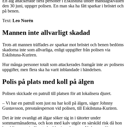
En älg attackerade flera personer i Eskilstuna under måndagskvällen
den 30 juni, uppger polisen. En man ska ha fått sparkar i bröstet och
på benen.
Text:
Leo Norén
Mannen inte allvarligt skadad
Trots att mannen träffades av sparkar mot bröstet och benen bedöms
skadorna inte som allvarliga, enligt uppgifter från polisen via
Eskilstuna-Kuriren.
Hur många personer totalt som attackerades framgår inte av polisens
uppgifter, men flera ska ha varit inblandade i händelsen.
Polis på plats med koll på älgen
Polisen skickade en patrull till platsen för att lokalisera djuret.
– Vi har en patrull som just nu har koll på älgen, säger Johnny
Gustavsson, presstalesperson vid polisen, till Eskilstuna-Kuriren.
Det är inte ovanligt att älgar söker sig in i tätorter under
sommarmånaderna, och kon med kalv utgör en särskild risk då hon