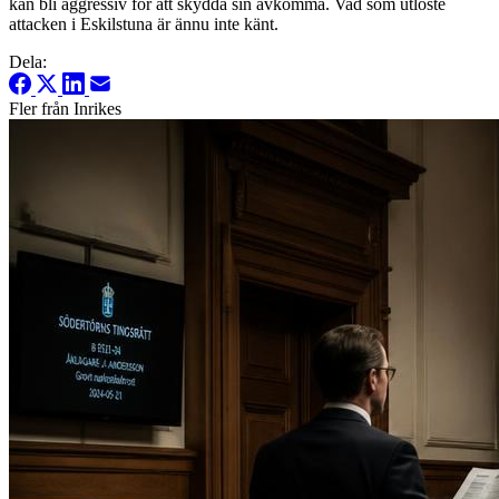
kan bli aggressiv för att skydda sin avkomma. Vad som utlöste
attacken i Eskilstuna är ännu inte känt.
Dela:
Fler från Inrikes