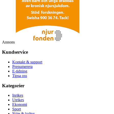
Annons
Kundservice
Kontakt & support
Prenumerera
E-tidning
Tipsa oss
Kategorier
Inrikes
Utrikes
Ekonomi
Sport
Nöje & kultur