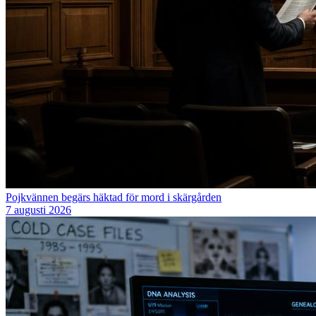
Pojkvännen begärs häktad för mord i skärgården
7 augusti 2026