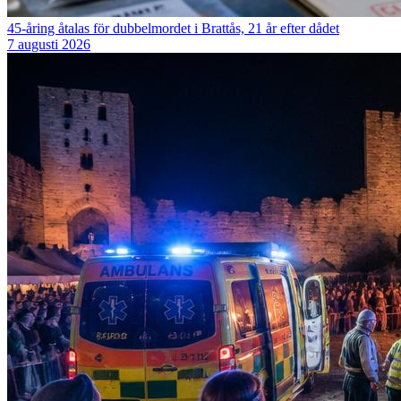
45-åring åtalas för dubbelmordet i Brattås, 21 år efter dådet
7 augusti 2026