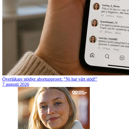
Överläkare stödjer abortupproret: "Ni har vårt stöd!"
7 augusti 2026