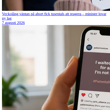
Veckolång väntan på abort fick tusentals att reagera – minister lovar
ny lag
7 augusti 2026