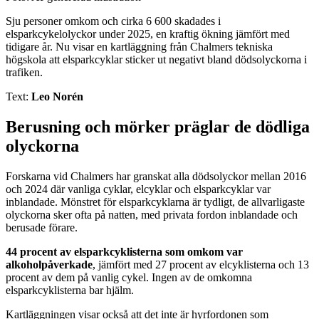
Sju personer omkom och cirka 6 600 skadades i
elsparkcykelolyckor under 2025, en kraftig ökning jämfört med
tidigare år. Nu visar en kartläggning från Chalmers tekniska
högskola att elsparkcyklar sticker ut negativt bland dödsolyckorna i
trafiken.
Text:
Leo Norén
Berusning och mörker präglar de dödliga
olyckorna
Forskarna vid Chalmers har granskat alla dödsolyckor mellan 2016
och 2024 där vanliga cyklar, elcyklar och elsparkcyklar var
inblandade. Mönstret för elsparkcyklarna är tydligt, de allvarligaste
olyckorna sker ofta på natten, med privata fordon inblandade och
berusade förare.
44 procent av elsparkcyklisterna som omkom var
alkoholpåverkade
, jämfört med 27 procent av elcyklisterna och 13
procent av dem på vanlig cykel. Ingen av de omkomna
elsparkcyklisterna bar hjälm.
Kartläggningen visar också att det inte är hyrfordonen som