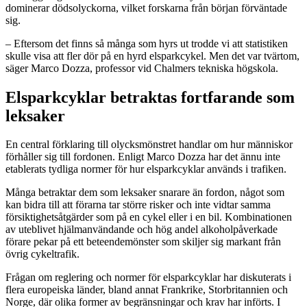
dominerar dödsolyckorna, vilket forskarna från början förväntade
sig.
– Eftersom det finns så många som hyrs ut trodde vi att statistiken
skulle visa att fler dör på en hyrd elsparkcykel. Men det var tvärtom,
säger Marco Dozza, professor vid Chalmers tekniska högskola.
Elsparkcyklar betraktas fortfarande som
leksaker
En central förklaring till olycksmönstret handlar om hur människor
förhåller sig till fordonen. Enligt Marco Dozza har det ännu inte
etablerats tydliga normer för hur elsparkcyklar används i trafiken.
Många betraktar dem som leksaker snarare än fordon, något som
kan bidra till att förarna tar större risker och inte vidtar samma
försiktighetsåtgärder som på en cykel eller i en bil. Kombinationen
av uteblivet hjälmanvändande och hög andel alkoholpåverkade
förare pekar på ett beteendemönster som skiljer sig markant från
övrig cykeltrafik.
Frågan om reglering och normer för elsparkcyklar har diskuterats i
flera europeiska länder, bland annat Frankrike, Storbritannien och
Norge, där olika former av begränsningar och krav har införts. I