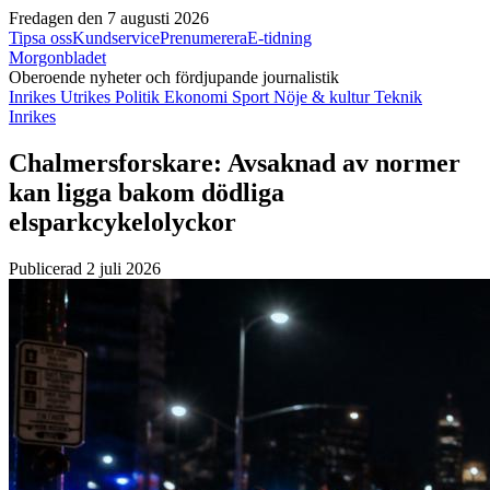
Fredagen den 7 augusti 2026
Tipsa oss
Kundservice
Prenumerera
E-tidning
Morgonbladet
Oberoende nyheter och fördjupande journalistik
Inrikes
Utrikes
Politik
Ekonomi
Sport
Nöje & kultur
Teknik
Inrikes
Chalmersforskare: Avsaknad av normer
kan ligga bakom dödliga
elsparkcykelolyckor
Publicerad 2 juli 2026