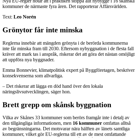
Nya EU-regler hotar att i praktiken stoppa allt nybygge i 16 skånska
kommuner de närmaste fyra åren. Det rapporterar Affärsvärlden.
Text:
Leo Norén
Grönytor får inte minska
Reglerna innebär att mängden grönyta i de berörda kommunerna
inte får minska fram till 2030. Eftersom nybyggnation i de flesta fall
kräver att mark tas i anspråk, riskerar det att göra det nästan omöjligt
att uppföra nya byggnader.
Emma Bonnevier, klimatpolitisk expert på Byggföretagen, beskriver
konsekvenserna som allvarliga.
– Det riskerar att lägga en död hand över den lokala
näringslivsutvecklingen, säger hon.
Brett grepp om skånsk byggnation
Vilka av Skånes 33 kommuner som berörs framgår inte i detalj av
den tillgängliga informationen, men
16 kommuner
omfattas alltså
av begränsningarna. Det motsvarar nära hälften av länets samtliga
kommuner, vilket gör EU-reglerna till ett av de mest omfattande