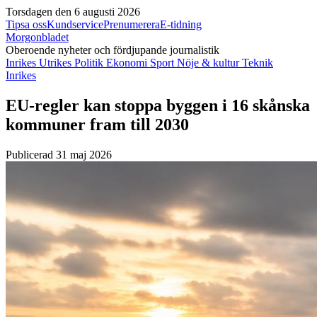
Torsdagen den 6 augusti 2026
Tipsa oss
Kundservice
Prenumerera
E-tidning
Morgonbladet
Oberoende nyheter och fördjupande journalistik
Inrikes
Utrikes
Politik
Ekonomi
Sport
Nöje & kultur
Teknik
Inrikes
EU-regler kan stoppa byggen i 16 skånska
kommuner fram till 2030
Publicerad 31 maj 2026