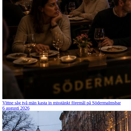
Vittne såg två män kasta in misstänkt föremål på Södermalmsbar
6 augusti 2026