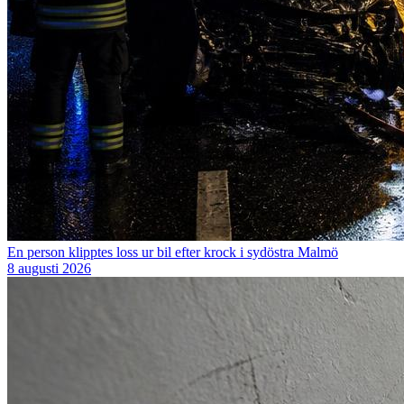
En person klipptes loss ur bil efter krock i sydöstra Malmö
8 augusti 2026