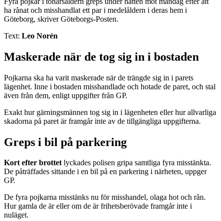
Fyra pojkar i tonårsåldern greps under natten mot måndag efter att
ha rånat och misshandlat ett par i medelåldern i deras hem i
Göteborg, skriver Göteborgs-Posten.
Text:
Leo Norén
Maskerade när de tog sig in i bostaden
Pojkarna ska ha varit maskerade när de trängde sig in i parets
lägenhet. Inne i bostaden misshandlade och hotade de paret, och stal
även från dem, enligt uppgifter från GP.
Exakt hur gärningsmännen tog sig in i lägenheten eller hur allvarliga
skadorna på paret är framgår inte av de tillgängliga uppgifterna.
Greps i bil på parkering
Kort efter brottet
lyckades polisen gripa samtliga fyra misstänkta.
De påträffades sittande i en bil på en parkering i närheten, uppger
GP.
De fyra pojkarna misstänks nu för misshandel, olaga hot och rån.
Hur gamla de är eller om de är frihetsberövade framgår inte i
nuläget.