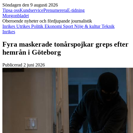
Söndagen den 9 augusti 2026
Tipsa oss
Kundservice
Prenumerera
E-tidning
Morgonbladet
Oberoende nyheter och fördjupande journalistik
Inrikes
Utrikes
Politik
Ekonomi
Sport
Nöje & kultur
Teknik
Inrikes
Fyra maskerade tonårspojkar greps efter
hemrån i Göteborg
Publicerad 2 juni 2026