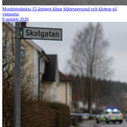
Mordmisstänkta 15-åringen hånar häktespersonal och klottrar på
väggarna
8 augusti 2026