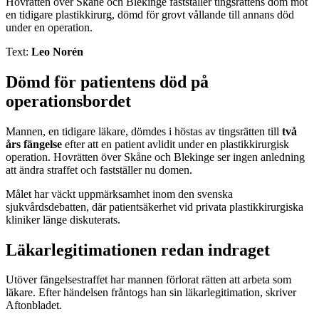
Hovrätten över Skåne och Blekinge fastställer tingsrättens dom mot
en tidigare plastikkirurg, dömd för grovt vållande till annans död
under en operation.
Text:
Leo Norén
Dömd för patientens död på
operationsbordet
Mannen, en tidigare läkare, dömdes i höstas av tingsrätten till
två
års fängelse
efter att en patient avlidit under en plastikkirurgisk
operation. Hovrätten över Skåne och Blekinge ser ingen anledning
att ändra straffet och fastställer nu domen.
Målet har väckt uppmärksamhet inom den svenska
sjukvårdsdebatten, där patientsäkerhet vid privata plastikkirurgiska
kliniker länge diskuterats.
Läkarlegitimationen redan indraget
Utöver fängelsestraffet har mannen förlorat rätten att arbeta som
läkare. Efter händelsen fråntogs han sin läkarlegitimation, skriver
Aftonbladet.