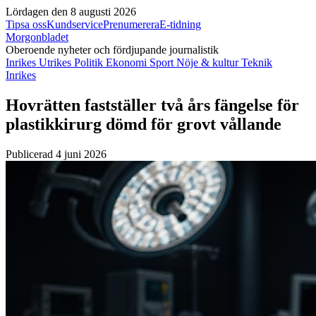
Lördagen den 8 augusti 2026
Tipsa oss
Kundservice
Prenumerera
E-tidning
Morgonbladet
Oberoende nyheter och fördjupande journalistik
Inrikes
Utrikes
Politik
Ekonomi
Sport
Nöje & kultur
Teknik
Inrikes
Hovrätten fastställer två års fängelse för
plastikkirurg dömd för grovt vållande
Publicerad 4 juni 2026