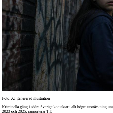
Foto: AI-genererad illustration
Kriminella gäng i södra Sverige kontaktar i allt högre utsträckning unga 
2023 och 2025, rapporterar TT.