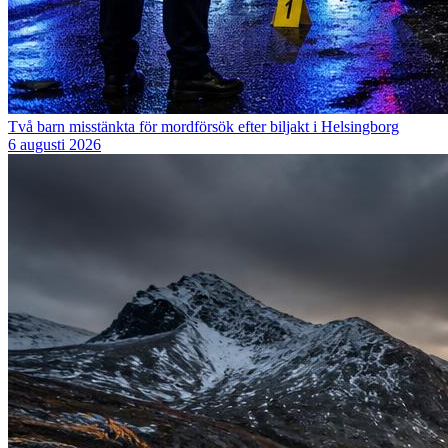
Två barn misstänkta för mordförsök efter biljakt i Helsingborg
6 augusti 2026