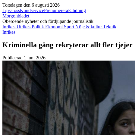
Torsdagen den 6 augusti 2026
Tipsa oss
Kundservice
Prenumerera
E-tidning
Morgonbladet
Oberoende nyheter och fördjupande journalistik
Inrikes
Utrikes
Politik
Ekonomi
Sport
Nöje & kultur
Teknik
Inrikes
Kriminella gäng rekryterar allt fler tjejer
Publicerad 1 juni 2026