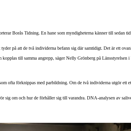
porterar Borås Tidning. En hane som myndigheterna känner till sedan tid
tyder på att de två individerna befann sig där samtidigt. Det är ett ovan
er som kopplas till samma angrepp, säger Nelly Grönberg på Länsstyrelsen i
som ofta förknippas med parbildning. Om de två individerna utgör ett etab
t rör sig om och hur de förhåller sig till varandra. DNA-analysen av saliven