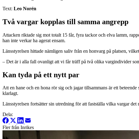
Text:
Leo Norén
Två vargar kopplas till samma angrepp
Attacken riktade sig mot totalt 15 får, fyra tackor och elva lamm, rap
han inte verkar ha agerat ensam.
Länsstyrelsen hittade nämligen saliv från en honvarg på platsen, vilket 
– Det är i alla fall ovanligt att vi får träff på två olika vargindivid
Kan tyda på ett nytt par
Att en hane och en hona rör sig och jagar tillsammans är ett beteende 
klarlagt.
Länsstyrelsen fortsätter sin utredning för att fastställa vilka vargar de
Dela:
Fler från Inrikes