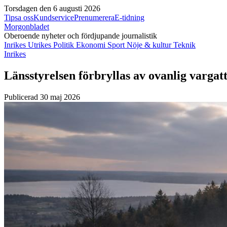
Torsdagen den 6 augusti 2026
Tipsa oss
Kundservice
Prenumerera
E-tidning
Morgonbladet
Oberoende nyheter och fördjupande journalistik
Inrikes
Utrikes
Politik
Ekonomi
Sport
Nöje & kultur
Teknik
Inrikes
Länsstyrelsen förbryllas av ovanlig vargat
Publicerad 30 maj 2026