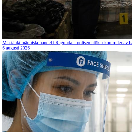
Misstänkt människohandel i Ragunda – polisen utökar kontroller av b
6 augusti 2026