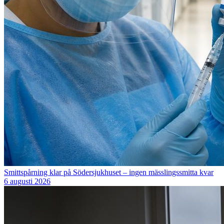
Smittspårning klar på Södersjukhuset – ingen mässlingssmitta kvar
6 augusti 2026