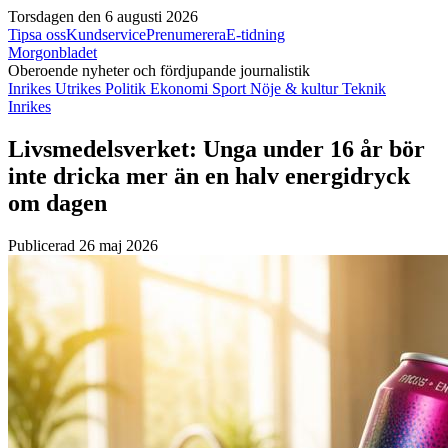
Torsdagen den 6 augusti 2026
Tipsa oss
Kundservice
Prenumerera
E-tidning
Morgonbladet
Oberoende nyheter och fördjupande journalistik
Inrikes
Utrikes
Politik
Ekonomi
Sport
Nöje & kultur
Teknik
Inrikes
Livsmedelsverket: Unga under 16 år bör
inte dricka mer än en halv energidryck
om dagen
Publicerad 26 maj 2026