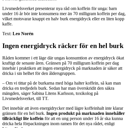
Livsmedelsverket presenterar nya råd om koffein för unga: barn
under 16 år bör inte konsumera mer än 70 milligram koffein per dag,
vilket motsvarar knappt en halv burk energidryck eller en liten kopp
kaffe.
Text:
Leo Norén
Ingen energidryck räcker för en hel burk
Råden kommer i ett läge där ungas konsumtion av energidryck ökat
kraftigt de senaste åren. Gränsen på 70 milligram koffein per dag
innebär i praktiken att ingen energidryck på marknaden är säker att
dricka i sin helhet för den åldersgruppen.
– Om vi tittar på de burkarna med höga halter koffein, så kan man
dricka en tredjedels burk. Sedan har man överskridit den säkra
mängden, säger Sabina Litens Karlsson, toxikolog på
Livsmedelsverket, till TT.
Det innebär att även energidrycker med lägre koffeinhalt inte klarar
gränsen för en hel burk.
Ingen produkt på marknaden innehåller
tillräckligt lite koffein
för att en ung person under 16 år ska kunna
dricka hela förpackningen inom ramen för det nya rådet, enligt