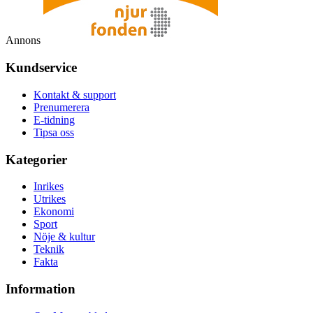
Annons
Kundservice
Kontakt & support
Prenumerera
E-tidning
Tipsa oss
Kategorier
Inrikes
Utrikes
Ekonomi
Sport
Nöje & kultur
Teknik
Fakta
Information