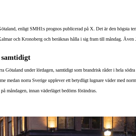
 Götaland, enligt SMHI:s prognos publicerad på X. Det är den högsta te
e, Kalmar och Kronoberg och beräknas hålla i sig fram till måndag. Äve
 samtidigt
ra Götaland under lördagen, samtidigt som brandrisk råder i hela södra
värme medan norra Sverige upplever ett betydligt lugnare väder med n
n på måndagen, innan väderläget bedöms förändras.