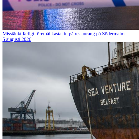
Misstänkt farligt föremål kastat in på restaurang på Södermalm
5 augusti 2026