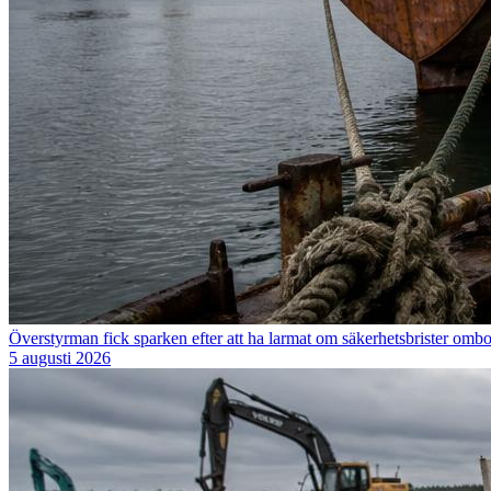
Överstyrman fick sparken efter att ha larmat om säkerhetsbrister omb
5 augusti 2026