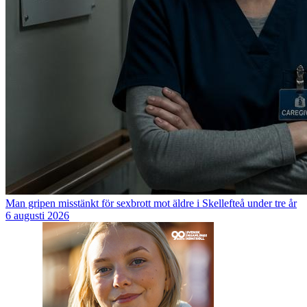
Man gripen misstänkt för sexbrott mot äldre i Skellefteå under tre år
6 augusti 2026