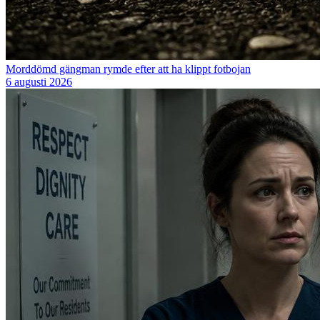
Morddömd gängman rymde efter att ha klippt fotbojan
6 augusti 2026