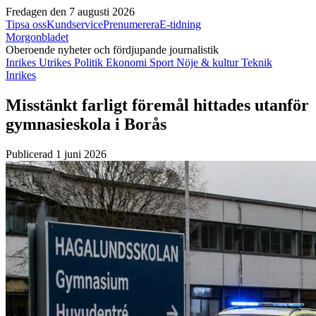
Fredagen den 7 augusti 2026
Tipsa oss
Kundservice
Prenumerera
E-tidning
Morgonbladet
Oberoende nyheter och fördjupande journalistik
Inrikes
Utrikes
Politik
Ekonomi
Sport
Nöje & kultur
Teknik
Inrikes
Misstänkt farligt föremål hittades utanför
gymnasieskola i Borås
Publicerad 1 juni 2026