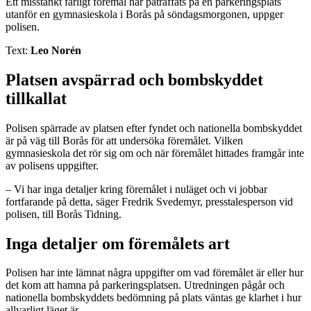
Ett misstänkt farligt föremål har påträffats på en parkeringsplats
utanför en gymnasieskola i Borås på söndagsmorgonen, uppger
polisen.
Text:
Leo Norén
Platsen avspärrad och bombskyddet
tillkallat
Polisen spärrade av platsen efter fyndet och nationella bombskyddet
är på väg till Borås för att undersöka föremålet. Vilken
gymnasieskola det rör sig om och när föremålet hittades framgår inte
av polisens uppgifter.
– Vi har inga detaljer kring föremålet i nuläget och vi jobbar
fortfarande på detta, säger Fredrik Svedemyr, presstalesperson vid
polisen, till Borås Tidning.
Inga detaljer om föremålets art
Polisen har inte lämnat några uppgifter om vad föremålet är eller hur
det kom att hamna på parkeringsplatsen. Utredningen pågår och
nationella bombskyddets bedömning på plats väntas ge klarhet i hur
allvarligt läget är.