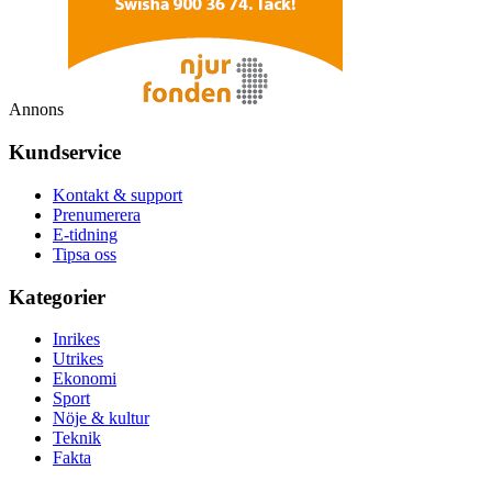
Annons
Kundservice
Kontakt & support
Prenumerera
E-tidning
Tipsa oss
Kategorier
Inrikes
Utrikes
Ekonomi
Sport
Nöje & kultur
Teknik
Fakta