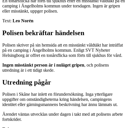
En tonårsflicka har förts till sjukhus efter en misstänkt våldtäkt på en
camping i Ängelholms kommun under torsdagen. Ingen är gripen
eller misstänkt, uppger polisen.
Text:
Leo Norén
Polisen bekräftar händelsen
Polisen skriver på sin hemsida att en misstänkt våldtäkt har inträffat
på en camping i Ängelholms kommun. Enligt SVT Nyheter
Helsingborg är offret en tonårsflicka som förts till sjukhus för vård.
Ingen misstänkt person är i nuläget gripen
, och polisens
utredning är i ett tidigt skede.
Utredning pågår
Polisen i Skåne har inlett en förundersökning. Inga ytterligare
uppgifter om omständigheterna kring händelsen, campingens
identitet eller gärningsmannens beskrivning har ännu lämnats ut.
Ärendet väntas utvecklas under dagen i takt med att polisens arbete
fortskrider.