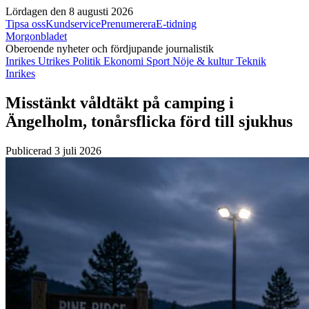
Lördagen den 8 augusti 2026
Tipsa oss
Kundservice
Prenumerera
E-tidning
Morgonbladet
Oberoende nyheter och fördjupande journalistik
Inrikes
Utrikes
Politik
Ekonomi
Sport
Nöje & kultur
Teknik
Inrikes
Misstänkt våldtäkt på camping i
Ängelholm, tonårsflicka förd till sjukhus
Publicerad 3 juli 2026