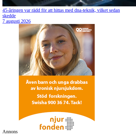
45-åringen var rädd för att hittas med dna-teknik, vilket sedan
skedde
7 augusti 2026
Annons