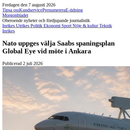
Fredagen den 7 augusti 2026
Tipsa oss
Kundservice
Prenumerera
E-tidning
Morgonbladet
Oberoende nyheter och fördjupande journalistik
Inrikes
Utrikes
Politik
Ekonomi
Sport
Nöje & kultur
Teknik
Inrikes
Nato uppges välja Saabs spaningsplan
Global Eye vid möte i Ankara
Publicerad 2 juli 2026