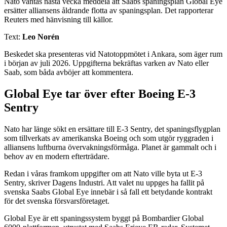
Nato väntas nästa vecka meddela att Saabs spaningsplan Global Eye
ersätter alliansens åldrande flotta av spaningsplan. Det rapporterar
Reuters med hänvisning till källor.
Text:
Leo Norén
Beskedet ska presenteras vid Natotoppmötet i Ankara, som äger rum
i början av juli 2026. Uppgifterna bekräftas varken av Nato eller
Saab, som båda avböjer att kommentera.
Global Eye tar över efter Boeing E-3
Sentry
Nato har länge sökt en ersättare till E-3 Sentry, det spaningsflygplan
som tillverkats av amerikanska Boeing och som utgör ryggraden i
alliansens luftburna övervakningsförmåga. Planet är gammalt och i
behov av en modern efterträdare.
Redan i våras framkom uppgifter om att Nato ville byta ut E-3
Sentry, skriver Dagens Industri. Att valet nu uppges ha fallit på
svenska Saabs Global Eye innebär i så fall ett betydande kontrakt
för det svenska försvarsföretaget.
Global Eye är ett spaningssystem byggt på Bombardier Global