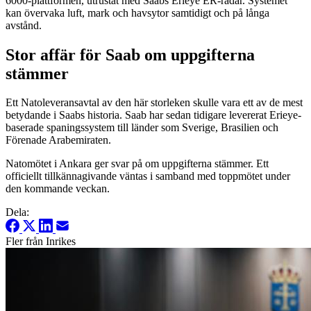
6000-plattformen, utrustat med Saabs Erieye ER-radar. Systemet
kan övervaka luft, mark och havsytor samtidigt och på långa
avstånd.
Stor affär för Saab om uppgifterna
stämmer
Ett Natoleveransavtal av den här storleken skulle vara ett av de mest
betydande i Saabs historia. Saab har sedan tidigare levererat Erieye-
baserade spaningssystem till länder som Sverige, Brasilien och
Förenade Arabemiraten.
Natomötet i Ankara ger svar på om uppgifterna stämmer. Ett
officiellt tillkännagivande väntas i samband med toppmötet under
den kommande veckan.
Dela:
Fler från Inrikes