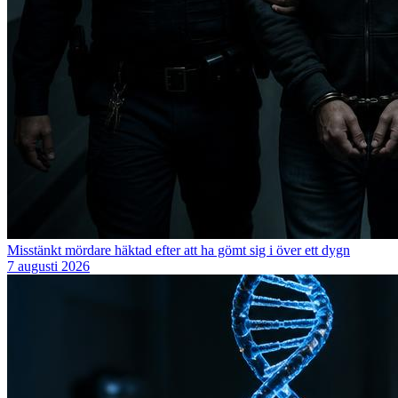
Misstänkt mördare häktad efter att ha gömt sig i över ett dygn
7 augusti 2026