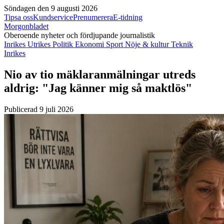
Söndagen den 9 augusti 2026
Tipsa oss
Kundservice
Prenumerera
E-tidning
Morgonbladet
Oberoende nyheter och fördjupande journalistik
Inrikes
Utrikes
Politik
Ekonomi
Sport
Nöje & kultur
Teknik
Inrikes
Nio av tio mäklaranmälningar utreds
aldrig: "Jag känner mig så maktlös"
Publicerad 9 juli 2026