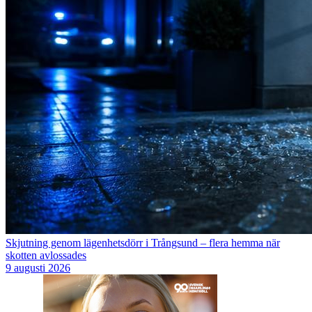
Skjutning genom lägenhetsdörr i Trångsund – flera hemma när
skotten avlossades
9 augusti 2026