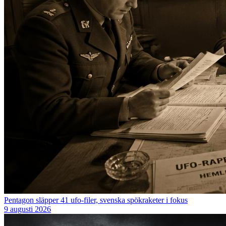
Pentagon släpper 41 ufo-filer, svenska spökraketer i fokus
9 augusti 2026