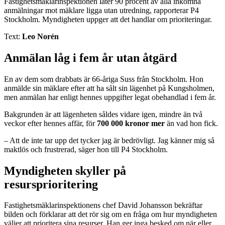
Fastighetsmäklarinspektionen låter 90 procent av alla inkomna
anmälningar mot mäklare ligga utan utredning, rapporterar P4
Stockholm. Myndigheten uppger att det handlar om prioriteringar.
Text:
Leo Norén
Anmälan låg i fem år utan åtgärd
En av dem som drabbats är 66-åriga Suss från Stockholm. Hon
anmälde sin mäklare efter att ha sålt sin lägenhet på Kungsholmen,
men anmälan har enligt hennes uppgifter legat obehandlad i fem år.
Bakgrunden är att lägenheten såldes vidare igen, mindre än två
veckor efter hennes affär, för
700 000 kronor mer
än vad hon fick.
– Att de inte tar upp det tycker jag är bedrövligt. Jag känner mig så
maktlös och frustrerad, säger hon till P4 Stockholm.
Myndigheten skyller på
resursprioritering
Fastighetsmäklarinspektionens chef David Johansson bekräftar
bilden och förklarar att det rör sig om en fråga om hur myndigheten
väljer att prioritera sina resurser. Han ger inga besked om när eller