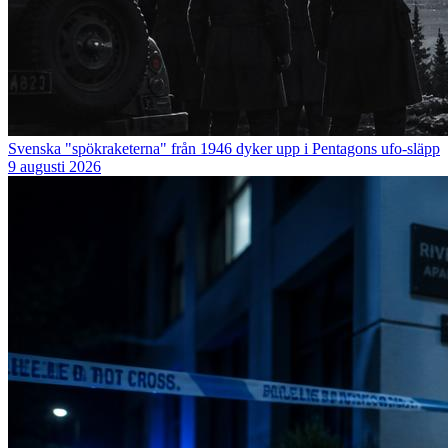
Svenska "spökraketerna" från 1946 dyker upp i Pentagons ufo-släpp
9 augusti 2026