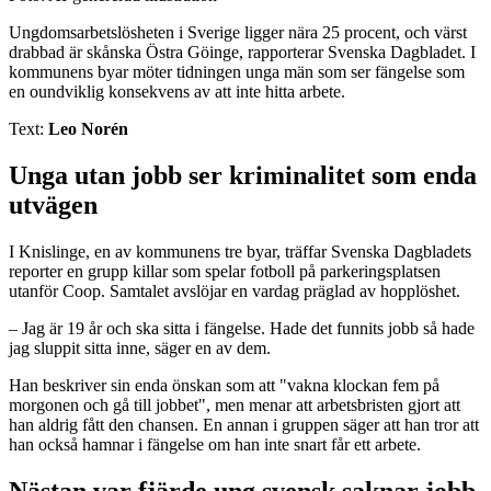
Ungdomsarbetslösheten i Sverige ligger nära 25 procent, och värst
drabbad är skånska Östra Göinge, rapporterar Svenska Dagbladet. I
kommunens byar möter tidningen unga män som ser fängelse som
en oundviklig konsekvens av att inte hitta arbete.
Text:
Leo Norén
Unga utan jobb ser kriminalitet som enda
utvägen
I Knislinge, en av kommunens tre byar, träffar Svenska Dagbladets
reporter en grupp killar som spelar fotboll på parkeringsplatsen
utanför Coop. Samtalet avslöjar en vardag präglad av hopplöshet.
– Jag är 19 år och ska sitta i fängelse. Hade det funnits jobb så hade
jag sluppit sitta inne, säger en av dem.
Han beskriver sin enda önskan som att "vakna klockan fem på
morgonen och gå till jobbet", men menar att arbetsbristen gjort att
han aldrig fått den chansen. En annan i gruppen säger att han tror att
han också hamnar i fängelse om han inte snart får ett arbete.
Nästan var fjärde ung svensk saknar jobb