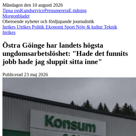
Måndagen den 10 augusti 2026
Tipsa oss
Kundservice
Prenumerera
E-tidning
Morgonbladet
Oberoende nyheter och fördjupande journalistik
Inrikes
Utrikes
Politik
Ekonomi
Sport
Nöje & kultur
Teknik
Inrikes
Östra Göinge har landets högsta
ungdomsarbetslöshet: "Hade det funnits
jobb hade jag sluppit sitta inne"
Publicerad 23 maj 2026