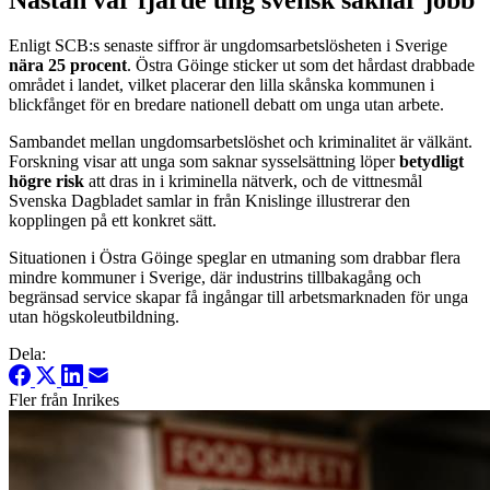
Enligt SCB:s senaste siffror är ungdomsarbetslösheten i Sverige
nära 25 procent
. Östra Göinge sticker ut som det hårdast drabbade
området i landet, vilket placerar den lilla skånska kommunen i
blickfånget för en bredare nationell debatt om unga utan arbete.
Sambandet mellan ungdomsarbetslöshet och kriminalitet är välkänt.
Forskning visar att unga som saknar sysselsättning löper
betydligt
högre risk
att dras in i kriminella nätverk, och de vittnesmål
Svenska Dagbladet samlar in från Knislinge illustrerar den
kopplingen på ett konkret sätt.
Situationen i Östra Göinge speglar en utmaning som drabbar flera
mindre kommuner i Sverige, där industrins tillbakagång och
begränsad service skapar få ingångar till arbetsmarknaden för unga
utan högskoleutbildning.
Dela:
Fler från Inrikes