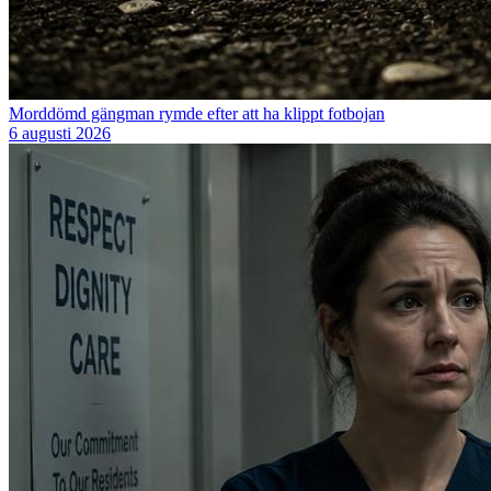
Morddömd gängman rymde efter att ha klippt fotbojan
6 augusti 2026