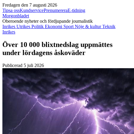
Fredagen den 7 augusti 2026
Tipsa oss
Kundservice
Prenumerera
E-tidning
Morgonbladet
Oberoende nyheter och fördjupande journalistik
Inrikes
Utrikes
Politik
Ekonomi
Sport
Nöje & kultur
Teknik
Inrikes
Över 10 000 blixtnedslag uppmättes
under lördagens åskoväder
Publicerad 5 juli 2026