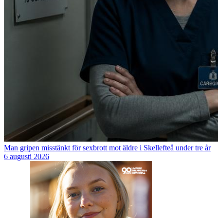
Man gripen misstänkt för sexbrott mot äldre i Skellefteå under tre år
6 augusti 2026