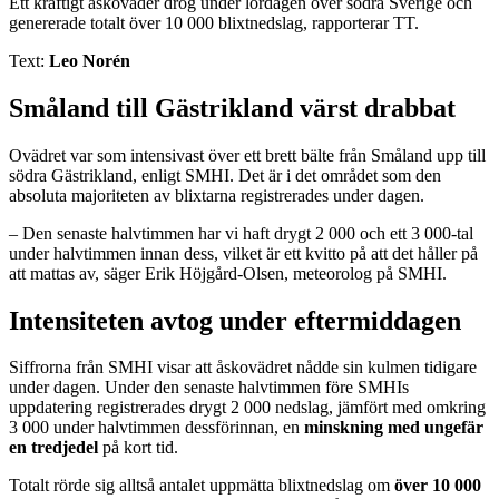
Ett kraftigt åskoväder drog under lördagen över södra Sverige och
genererade totalt över 10 000 blixtnedslag, rapporterar TT.
Text:
Leo Norén
Småland till Gästrikland värst drabbat
Ovädret var som intensivast över ett brett bälte från Småland upp till
södra Gästrikland, enligt SMHI. Det är i det området som den
absoluta majoriteten av blixtarna registrerades under dagen.
– Den senaste halvtimmen har vi haft drygt 2 000 och ett 3 000-tal
under halvtimmen innan dess, vilket är ett kvitto på att det håller på
att mattas av, säger Erik Höjgård-Olsen, meteorolog på SMHI.
Intensiteten avtog under eftermiddagen
Siffrorna från SMHI visar att åskovädret nådde sin kulmen tidigare
under dagen. Under den senaste halvtimmen före SMHIs
uppdatering registrerades drygt 2 000 nedslag, jämfört med omkring
3 000 under halvtimmen dessförinnan, en
minskning med ungefär
en tredjedel
på kort tid.
Totalt rörde sig alltså antalet uppmätta blixtnedslag om
över 10 000