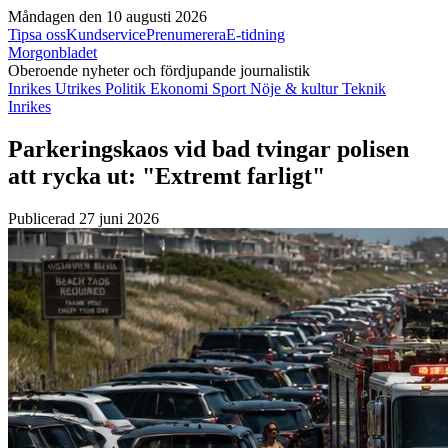
Måndagen den 10 augusti 2026
Tipsa oss
Kundservice
Prenumerera
E-tidning
Morgonbladet
Oberoende nyheter och fördjupande journalistik
Inrikes
Utrikes
Politik
Ekonomi
Sport
Nöje & kultur
Teknik
Inrikes
Parkeringskaos vid bad tvingar polisen
att rycka ut: "Extremt farligt"
Publicerad 27 juni 2026