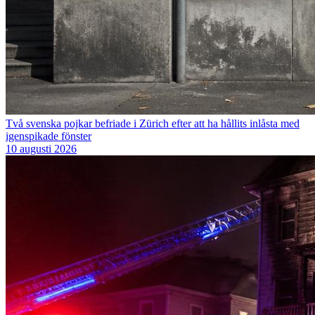
Två svenska pojkar befriade i Zürich efter att ha hållits inlåsta med
igenspikade fönster
10 augusti 2026