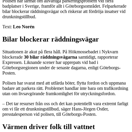
Polisen har larmat om allvarliga parkeringsproblem vid flera
badplatser i Sverige, framför allt i Göteborgsområdet. Felparkerade
bilar blockerar räddningsvägar och riskerar att fördröja insatser vid
drunkningstillbud.
Text:
Leo Norén
Bilar blockerar räddningsvägar
Situationen är akut på flera håll. På Hökmossebadet i Nykvarn
blockerade
30 bilar räddningsvägarna
samtidigt, rapporterar
Expressen. Liknande scener har upprepats vid bad i
Göteborgsregionen under de senaste dagarna, enligt Göteborgs-
Posten.
Polisen har svarat med att utfärda böter, flytta fordon och uppmana
badare att parkera rätt. Problemet handlar inte bara om trafikordning
utan om livsavgörande framkomlighet för utryckningsfordon.
– Det tar resurser från oss och det kan potentiellt vara extremt farligt
om vi får ett drunkningstillbud, säger Hans-Jörgen Ostler,
presstalesperson vid polisen, till Göteborgs-Posten.
Värmen driver folk till vattnet