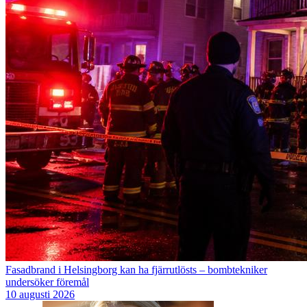
Fasadbrand i Helsingborg kan ha fjärrutlösts – bombtekniker
undersöker föremål
10 augusti 2026