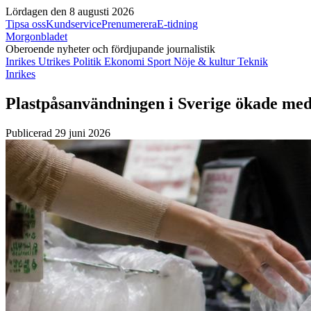
Lördagen den 8 augusti 2026
Tipsa oss
Kundservice
Prenumerera
E-tidning
Morgonbladet
Oberoende nyheter och fördjupande journalistik
Inrikes
Utrikes
Politik
Ekonomi
Sport
Nöje & kultur
Teknik
Inrikes
Plastpåsanvändningen i Sverige ökade med
Publicerad 29 juni 2026