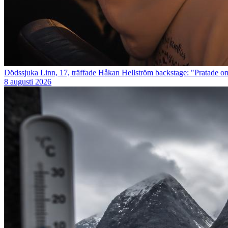
Dödssjuka Linn, 17, träffade Håkan Hellström backstage: "Pratade om
8 augusti 2026