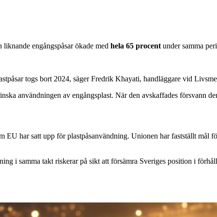
 och liknande engångspåsar ökade med
hela 65 procent
under samma period
astpåsar togs bort 2024, säger Fredrik Khayati, handläggare vid Livsme
t minska användningen av engångsplast. När den avskaffades försvann den
m EU har satt upp för plastpåsanvändning. Unionen har fastställt mål f
kning i samma takt riskerar på sikt att försämra Sveriges position i förhå