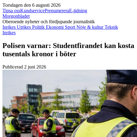
Torsdagen den 6 augusti 2026
Tipsa oss
Kundservice
Prenumerera
E-tidning
Morgonbladet
Oberoende nyheter och fördjupande journalistik
Inrikes
Utrikes
Politik
Ekonomi
Sport
Nöje & kultur
Teknik
Inrikes
Polisen varnar: Studentfirandet kan kosta
tusentals kronor i böter
Publicerad 2 juni 2026