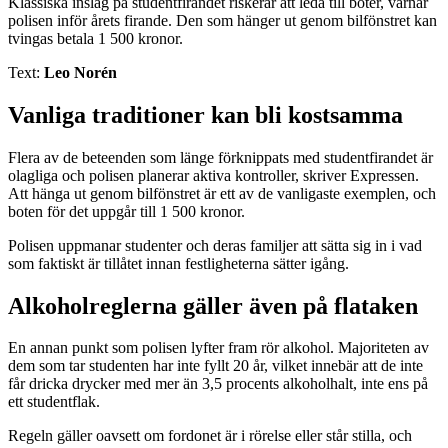
Klassiska inslag på studentfirandet riskerar att leda till böter, varnar
polisen inför årets firande. Den som hänger ut genom bilfönstret kan
tvingas betala 1 500 kronor.
Text:
Leo Norén
Vanliga traditioner kan bli kostsamma
Flera av de beteenden som länge förknippats med studentfirandet är
olagliga och polisen planerar aktiva kontroller, skriver Expressen.
Att hänga ut genom bilfönstret är ett av de vanligaste exemplen, och
boten för det uppgår till 1 500 kronor.
Polisen uppmanar studenter och deras familjer att sätta sig in i vad
som faktiskt är tillåtet innan festligheterna sätter igång.
Alkoholreglerna gäller även på flataken
En annan punkt som polisen lyfter fram rör alkohol. Majoriteten av
dem som tar studenten har inte fyllt 20 år, vilket innebär att de inte
får dricka drycker med mer än 3,5 procents alkoholhalt, inte ens på
ett studentflak.
Regeln gäller oavsett om fordonet är i rörelse eller står stilla, och