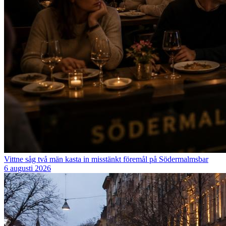
Vittne såg två män kasta in misstänkt föremål på Södermalmsbar
6 augusti 2026