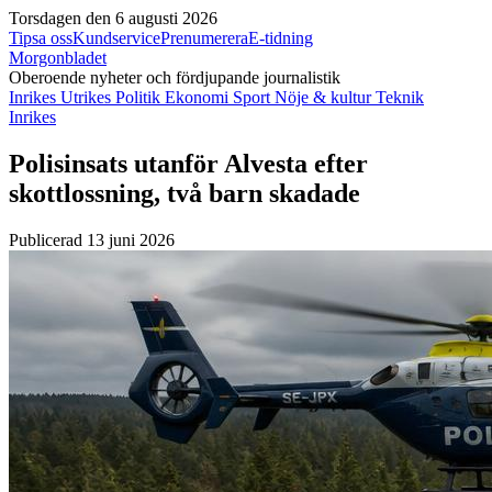
Torsdagen den 6 augusti 2026
Tipsa oss
Kundservice
Prenumerera
E-tidning
Morgonbladet
Oberoende nyheter och fördjupande journalistik
Inrikes
Utrikes
Politik
Ekonomi
Sport
Nöje & kultur
Teknik
Inrikes
Polisinsats utanför Alvesta efter
skottlossning, två barn skadade
Publicerad 13 juni 2026