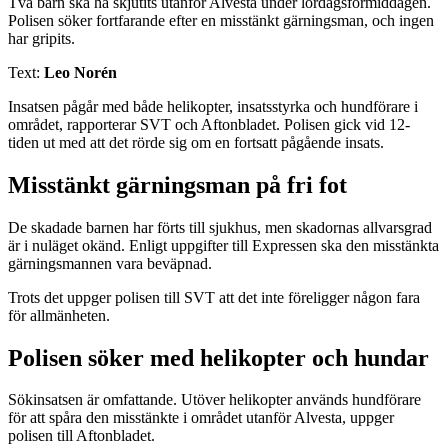
Två barn ska ha skjutits utanför Alvesta under lördagsförmiddagen.
Polisen söker fortfarande efter en misstänkt gärningsman, och ingen
har gripits.
Text:
Leo Norén
Insatsen pågår med både helikopter, insatsstyrka och hundförare i
området, rapporterar SVT och Aftonbladet. Polisen gick vid 12-
tiden ut med att det rörde sig om en fortsatt pågående insats.
Misstänkt gärningsman på fri fot
De skadade barnen har förts till sjukhus, men skadornas allvarsgrad
är i nuläget okänd. Enligt uppgifter till Expressen ska den misstänkta
gärningsmannen vara beväpnad.
Trots det uppger polisen till SVT att det inte föreligger någon fara
för allmänheten.
Polisen söker med helikopter och hundar
Sökinsatsen är omfattande. Utöver helikopter används hundförare
för att spåra den misstänkte i området utanför Alvesta, uppger
polisen till Aftonbladet.