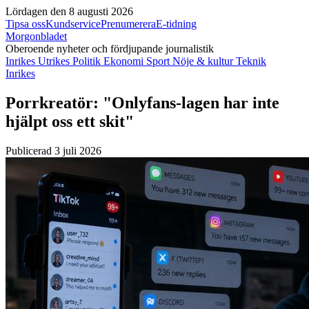
Lördagen den 8 augusti 2026
Tipsa oss
Kundservice
Prenumerera
E-tidning
Morgonbladet
Oberoende nyheter och fördjupande journalistik
Inrikes
Utrikes
Politik
Ekonomi
Sport
Nöje & kultur
Teknik
Inrikes
Porrkreatör: "Onlyfans-lagen har inte
hjälpt oss ett skit"
Publicerad 3 juli 2026