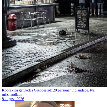
Köbråk på gatukök i Grebbestad: 20 personer inblandade, två
misshandlade
8 augusti 2026