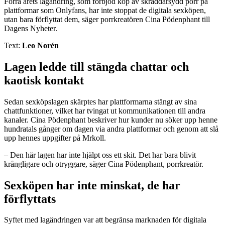
Förra årets lagändring, som förbjöd köp av skräddarsydd porr på
plattformar som Onlyfans, har inte stoppat de digitala sexköpen,
utan bara förflyttat dem, säger porrkreatören Cina Pödenphant till
Dagens Nyheter.
Text:
Leo Norén
Lagen ledde till stängda chattar och
kaotisk kontakt
Sedan sexköpslagen skärptes har plattformarna stängt av sina
chattfunktioner, vilket har tvingat ut kommunikationen till andra
kanaler. Cina Pödenphant beskriver hur kunder nu söker upp henne
hundratals gånger om dagen via andra plattformar och genom att slå
upp hennes uppgifter på Mrkoll.
– Den här lagen har inte hjälpt oss ett skit. Det har bara blivit
krångligare och otryggare, säger Cina Pödenphant, porrkreatör.
Sexköpen har inte minskat, de har
förflyttats
Syftet med lagändringen var att begränsa marknaden för digitala