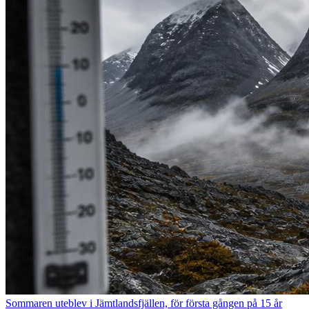
Sommaren uteblev i Jämtlandsfjällen, för första gången på 15 år