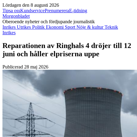
Lördagen den 8 augusti 2026
Tipsa oss
Kundservice
Prenumerera
E-tidning
Morgonbladet
Oberoende nyheter och fördjupande journalistik
Inrikes
Utrikes
Politik
Ekonomi
Sport
Nöje & kultur
Teknik
Inrikes
Reparationen av Ringhals 4 dröjer till 12
juni och håller elpriserna uppe
Publicerad 28 maj 2026