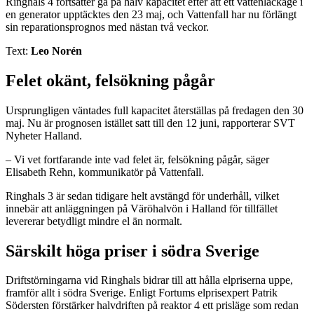
Ringhals 4 fortsätter gå på halv kapacitet efter att ett vattenläckage i
en generator upptäcktes den 23 maj, och Vattenfall har nu förlängt
sin reparationsprognos med nästan två veckor.
Text:
Leo Norén
Felet okänt, felsökning pågår
Ursprungligen väntades full kapacitet återställas på fredagen den 30
maj. Nu är prognosen istället satt till den 12 juni, rapporterar SVT
Nyheter Halland.
– Vi vet fortfarande inte vad felet är, felsökning pågår, säger
Elisabeth Rehn, kommunikatör på Vattenfall.
Ringhals 3 är sedan tidigare helt avstängd för underhåll, vilket
innebär att anläggningen på Väröhalvön i Halland för tillfället
levererar betydligt mindre el än normalt.
Särskilt höga priser i södra Sverige
Driftstörningarna vid Ringhals bidrar till att hålla elpriserna uppe,
framför allt i södra Sverige. Enligt Fortums elprisexpert Patrik
Södersten förstärker halvdriften på reaktor 4 ett prisläge som redan