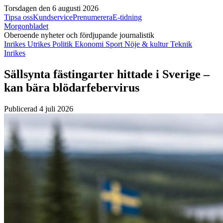
Torsdagen den 6 augusti 2026
Tipsa oss
Kundservice
Prenumerera
E-tidning
Morgonbladet
Oberoende nyheter och fördjupande journalistik
Inrikes
Utrikes
Politik
Ekonomi
Sport
Nöje & kultur
Teknik
Inrikes
Sällsynta fästingarter hittade i Sverige –
kan bära blödarfebervirus
Publicerad 4 juli 2026