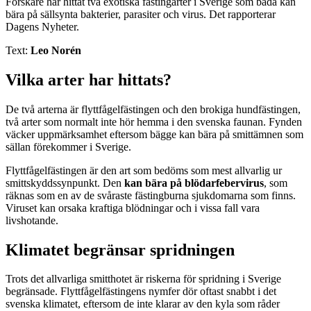
Forskare har hittat två exotiska fästingarter i Sverige som båda kan
bära på sällsynta bakterier, parasiter och virus. Det rapporterar
Dagens Nyheter.
Text:
Leo Norén
Vilka arter har hittats?
De två arterna är flyttfågelfästingen och den brokiga hundfästingen,
två arter som normalt inte hör hemma i den svenska faunan. Fynden
väcker uppmärksamhet eftersom bägge kan bära på smittämnen som
sällan förekommer i Sverige.
Flyttfågelfästingen är den art som bedöms som mest allvarlig ur
smittskyddssynpunkt. Den
kan bära på blödarfebervirus
, som
räknas som en av de svåraste fästingburna sjukdomarna som finns.
Viruset kan orsaka kraftiga blödningar och i vissa fall vara
livshotande.
Klimatet begränsar spridningen
Trots det allvarliga smitthotet är riskerna för spridning i Sverige
begränsade. Flyttfågelfästingens nymfer dör oftast snabbt i det
svenska klimatet, eftersom de inte klarar av den kyla som råder