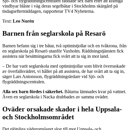
Sjö- och flygräddningscentralen räddade sex barn efter att kraftiga
vindbyar blåste i väg deras segelbåtar i Stockholms skärgård på
tisdagseftermiddagen, rapporterar TV4 Nyheterna.
Text:
Leo Norén
Barnen från seglarskola på Resarö
Barnen befann sig i tre båtar, två optimistjollar och en tvåkrona, från
en seglarskola på Resarö utanför Vaxholm. Räddningstjänsten fick
assistera när besättningarna fick svårt att ta sig in mot land.
– De har varit seglarskola med optimistjollar som blivit överraskade
av överfallsvädret, vi håller på att assistera, de har svårt att ta sig in,
säger Lars Antonsson, flygräddningsledare vid Sjö- och
flygräddningscentralen.
Alla sex barn fördes i säkerhet.
Båtarna lämnades kvar på vattnet.
Även en seglarskola i Nacka drabbades av samma oväder.
Oväder orsakade skador i hela Uppsala-
och Stockholmsområdet
Det plötsliga väderomslaget slog till mot Uppsala- och