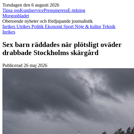
Torsdagen den 6 augusti 2026
Tipsa oss
Kundservice
Prenumerera
E-tidning
Morgonbladet
Oberoende nyheter och fördjupande journalistik
Inrikes
Utrikes
Politik
Ekonomi
Sport
Nöje & kultur
Teknik
Inrikes
Sex barn räddades när plötsligt oväder
drabbade Stockholms skärgård
Publicerad 26 maj 2026