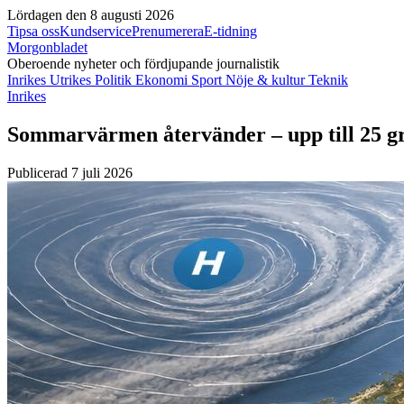
Lördagen den 8 augusti 2026
Tipsa oss
Kundservice
Prenumerera
E-tidning
Morgonbladet
Oberoende nyheter och fördjupande journalistik
Inrikes
Utrikes
Politik
Ekonomi
Sport
Nöje & kultur
Teknik
Inrikes
Sommarvärmen återvänder – upp till 25 gra
Publicerad 7 juli 2026