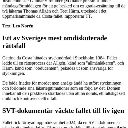
Justitieminister Gunnar Strömmer (M) håller pressträff under
måndagsförmiddagen för att ge besked om ex gratia-ersättning till de
två läkarna Thomas Allgén och Teet Härm, utpekade i det
uppmärksammade da Costa-fallet, rapporterar TT.
Text:
Leo Norén
Ett av Sveriges mest omdiskuterade
rättsfall
Catrine da Costa hittades styckmördad i Stockholm 1984. Fallet
ledde till en rättsprocess där Allgén, känd som "allmänläkaren", och
Härm, känd som "obducenten", pekades ut som ansvariga för
styckningen.
De båda friades för mordet men ansågs ändå ha utfört styckningen,
och förlorade sina läkarlegitimationer som en följd av det. Domen
innebar att de i praktiken straffades utan att ha dömts, ett rättsligt sett
unikt och kontroversiellt utfall.
SVT-dokumentär väckte fallet till liv igen
Fallet fick förnyad uppmärksamhet 2024, då en SVT-dokumentär
visade att utpekandet av läkarna som skyldiga till styckningen
vilade