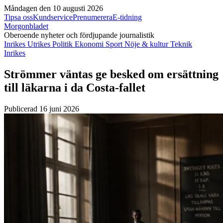
Måndagen den 10 augusti 2026
Tipsa oss
Kundservice
Prenumerera
E-tidning
Morgonbladet
Oberoende nyheter och fördjupande journalistik
Inrikes
Utrikes
Politik
Ekonomi
Sport
Nöje & kultur
Teknik
Inrikes
Strömmer väntas ge besked om ersättning
till läkarna i da Costa-fallet
Publicerad 16 juni 2026