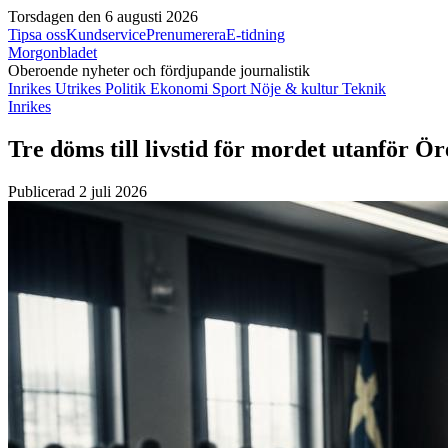
Torsdagen den 6 augusti 2026
Tipsa oss
Kundservice
Prenumerera
E-tidning
Morgonbladet
Oberoende nyheter och fördjupande journalistik
Inrikes
Utrikes
Politik
Ekonomi
Sport
Nöje & kultur
Teknik
Inrikes
Tre döms till livstid för mordet utanför Ö
Publicerad 2 juli 2026