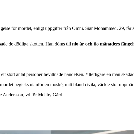
else för mordet, enligt uppgifter från Omni. Siar Mohammed, 29, får sa
ssade de dödliga skotten. Han döms till
nio år och tio månaders fängel
 stort antal personer bevittnade händelsen. Ytterligare en man skadades a
t mordet begicks utanför en moské, mitt bland civila, väckte stor uppmär
une Andersson, vd för Mellby Gård.