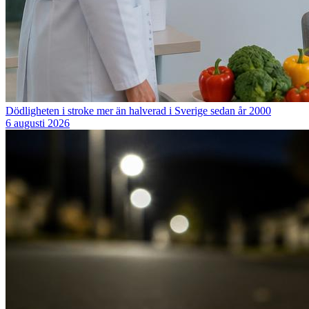
Dödligheten i stroke mer än halverad i Sverige sedan år 2000
6 augusti 2026