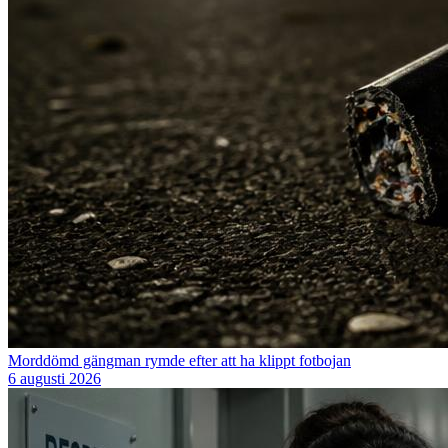
Morddömd gängman rymde efter att ha klippt fotbojan
6 augusti 2026