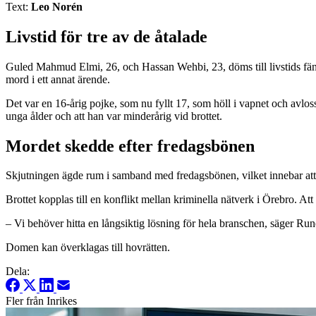
Text:
Leo Norén
Livstid för tre av de åtalade
Guled Mahmud Elmi, 26, och Hassan Wehbi, 23, döms till livstids fäng
mord i ett annat ärende.
Det var en 16-årig pojke, som nu fyllt 17, som höll i vapnet och avlo
unga ålder och att han var minderårig vid brottet.
Mordet skedde efter fredagsbönen
Skjutningen ägde rum i samband med fredagsbönen, vilket innebar att ett
Brottet kopplas till en konflikt mellan kriminella nätverk i Örebro. At
– Vi behöver hitta en långsiktig lösning för hela branschen, säger R
Domen kan överklagas till hovrätten.
Dela:
Fler från Inrikes