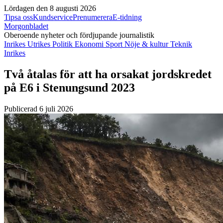
Lördagen den 8 augusti 2026
Tipsa oss
Kundservice
Prenumerera
E-tidning
Morgonbladet
Oberoende nyheter och fördjupande journalistik
Inrikes
Utrikes
Politik
Ekonomi
Sport
Nöje & kultur
Teknik
Inrikes
Två åtalas för att ha orsakat jordskredet
på E6 i Stenungsund 2023
Publicerad 6 juli 2026