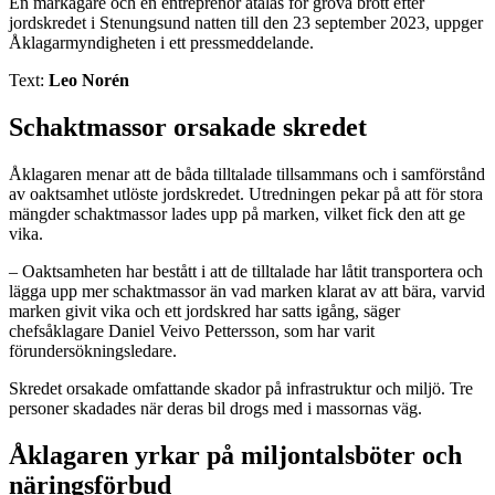
En markägare och en entreprenör åtalas för grova brott efter
jordskredet i Stenungsund natten till den 23 september 2023, uppger
Åklagarmyndigheten i ett pressmeddelande.
Text:
Leo Norén
Schaktmassor orsakade skredet
Åklagaren menar att de båda tilltalade tillsammans och i samförstånd
av oaktsamhet utlöste jordskredet. Utredningen pekar på att för stora
mängder schaktmassor lades upp på marken, vilket fick den att ge
vika.
– Oaktsamheten har bestått i att de tilltalade har låtit transportera och
lägga upp mer schaktmassor än vad marken klarat av att bära, varvid
marken givit vika och ett jordskred har satts igång, säger
chefsåklagare Daniel Veivo Pettersson, som har varit
förundersökningsledare.
Skredet orsakade omfattande skador på infrastruktur och miljö. Tre
personer skadades när deras bil drogs med i massornas väg.
Åklagaren yrkar på miljontalsböter och
näringsförbud