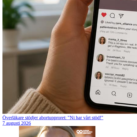
Överläkare stödjer abortupproret: "Ni har vårt stöd!"
7 augusti 2026