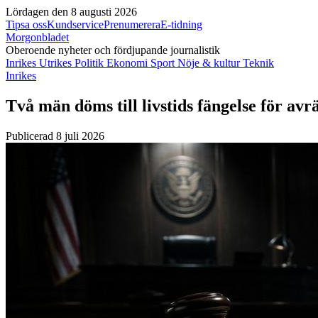
Lördagen den 8 augusti 2026
Tipsa oss
Kundservice
Prenumerera
E-tidning
Morgonbladet
Oberoende nyheter och fördjupande journalistik
Inrikes
Utrikes
Politik
Ekonomi
Sport
Nöje & kultur
Teknik
Inrikes
Två män döms till livstids fängelse för av
Publicerad 8 juli 2026