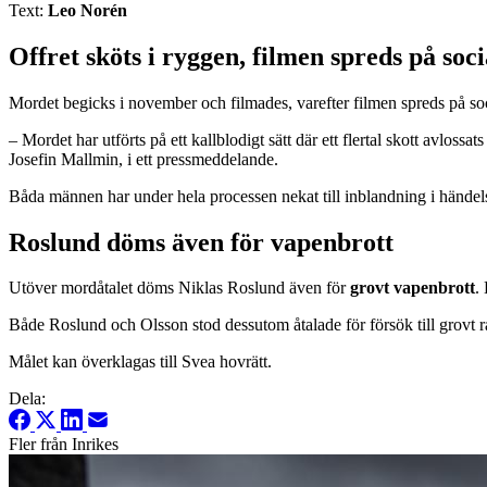
Text:
Leo Norén
Offret sköts i ryggen, filmen spreds på soc
Mordet begicks i november och filmades, varefter filmen spreds på soci
– Mordet har utförts på ett kallblodigt sätt där ett flertal skott avlos
Josefin Mallmin, i ett pressmeddelande.
Båda männen har under hela processen nekat till inblandning i händel
Roslund döms även för vapenbrott
Utöver mordåtalet döms Niklas Roslund även för
grovt vapenbrott
.
Både Roslund och Olsson stod dessutom åtalade för försök till grovt
Målet kan överklagas till Svea hovrätt.
Dela:
Fler från Inrikes