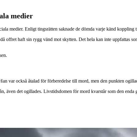
iala medier
ala medier. Enligt tingsrätten saknade de dömda varje känd koppling till 
sats då offret haft sin rygg vänd mot skytten. Det hela kan inte uppfattas
sen.
 Han var också åtalad för förberedelse till mord, men den punkten ogillad
 rån, även det ogillades. Livstidsdomen för mord kvarstår som den en