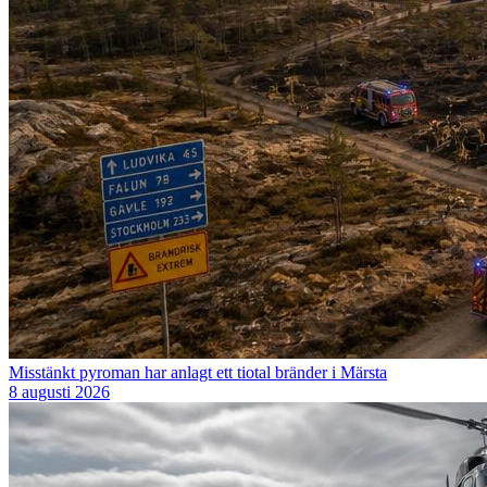
Misstänkt pyroman har anlagt ett tiotal bränder i Märsta
8 augusti 2026