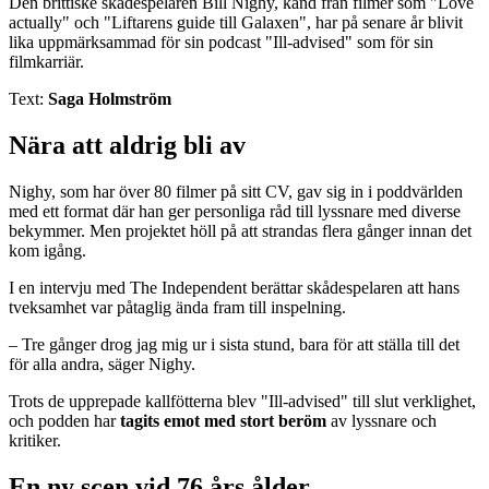
Den brittiske skådespelaren Bill Nighy, känd från filmer som "Love
actually" och "Liftarens guide till Galaxen", har på senare år blivit
lika uppmärksammad för sin podcast "Ill-advised" som för sin
filmkarriär.
Text:
Saga Holmström
Nära att aldrig bli av
Nighy, som har över 80 filmer på sitt CV, gav sig in i poddvärlden
med ett format där han ger personliga råd till lyssnare med diverse
bekymmer. Men projektet höll på att strandas flera gånger innan det
kom igång.
I en intervju med The Independent berättar skådespelaren att hans
tveksamhet var påtaglig ända fram till inspelning.
– Tre gånger drog jag mig ur i sista stund, bara för att ställa till det
för alla andra, säger Nighy.
Trots de upprepade kallfötterna blev "Ill-advised" till slut verklighet,
och podden har
tagits emot med stort beröm
av lyssnare och
kritiker.
En ny scen vid 76 års ålder