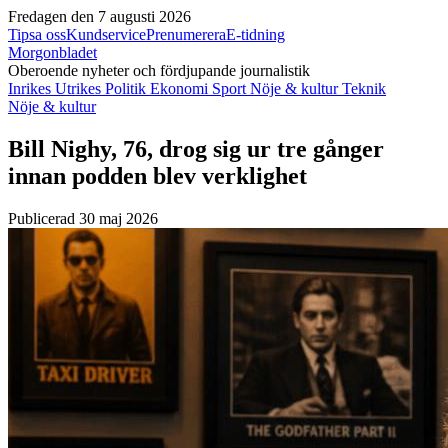
Fredagen den 7 augusti 2026
Tipsa oss
Kundservice
Prenumerera
E-tidning
Morgonbladet
Oberoende nyheter och fördjupande journalistik
Inrikes
Utrikes
Politik
Ekonomi
Sport
Nöje & kultur
Teknik
Nöje & kultur
Bill Nighy, 76, drog sig ur tre gånger
innan podden blev verklighet
Publicerad 30 maj 2026