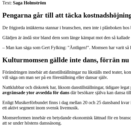
Text:
Saga Holmström
Pengarna går till att täcka kostnadshöjnin
De frigjorda intäkterna stannar i branschen, men inte i plånboken hos
Glädjen är ändå stor bland dem som länge kämpat mot den så kallade
– Man kan säga som Gert Fylking: "Äntligen!". Momsen har varit så ho
Kulturmomsen gällde inte dans, förrän nu
Förändringen innebär att danstillställningar nu likställs med teater, k
vill säga om man ser på en föreställning eller dansar själv.
Nattklubbar och diskotek har, liksom danstillställningar, tidigare lega
avgränsade ytor avsedda för dans
där besökare själva kan dansa til
Enligt Musikerförbundet finns i dag mellan 20 och 25 dansband kvar i S
ett aktivt segment inom svensk livemusik.
Momsreformen innebär en betydande ekonomisk lättnad för en bransch s
att se under höstens danssäsong.