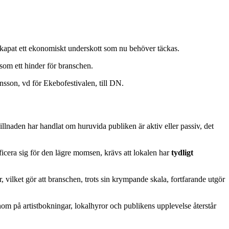
 skapat ett ekonomiskt underskott som nu behöver täckas.
om ett hinder för branschen.
sson, vd för Ekebofestivalen, till DN.
illnaden har handlat om huruvida publiken är aktiv eller passiv, det
ificera sig för den lägre momsen, krävs att lokalen har
tydligt
 vilket gör att branschen, trots sin krympande skala, fortfarande utgör
m på artistbokningar, lokalhyror och publikens upplevelse återstår