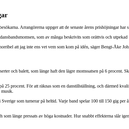
gar
 besökarna. Arrangörerna uppger att de senaste årens prishöjningar har
 dansbandsmomsen, som av många beskrivits som orättvis och utpekad s
rribel att jag inte ens vet vem som kom på idén, säger Bengt-Åke John
onserter och balett, som länge haft den lägre momssatsen på 6 procent. Sk
t på 25 procent. För att räknas som en danstillställning, och därmed kval
l musik.
verige som turnerar på heltid. Varje band spelar 100 till 150 gig per år,
om länge pressats av höga kostnader. Hur snabbt effekterna slår igeno