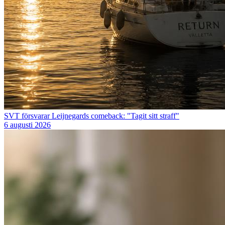
SVT försvarar Leijnegards comeback: "Tagit sitt straff"
6 augusti 2026