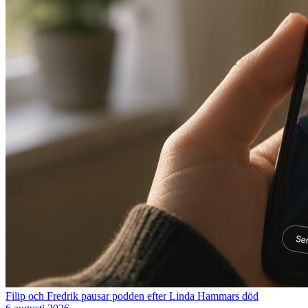
Filip och Fredrik pausar podden efter Linda Hammars död