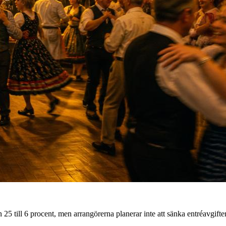
 25 till 6 procent, men arrangörerna planerar inte att sänka entréavgi