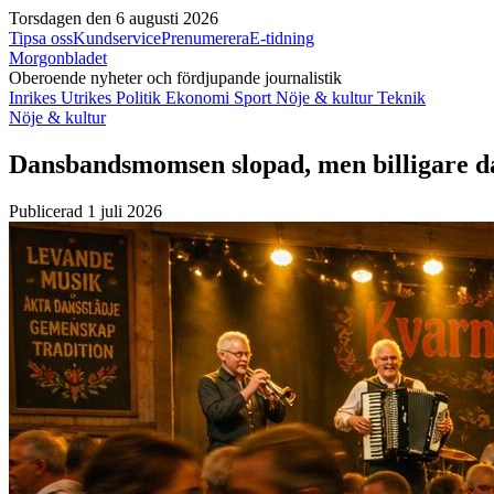
Torsdagen den 6 augusti 2026
Tipsa oss
Kundservice
Prenumerera
E-tidning
Morgonbladet
Oberoende nyheter och fördjupande journalistik
Inrikes
Utrikes
Politik
Ekonomi
Sport
Nöje & kultur
Teknik
Nöje & kultur
Dansbandsmomsen slopad, men billigare da
Publicerad 1 juli 2026